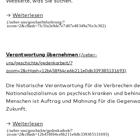
Im Pfalzklinikum arbeiten!
Das Pfalzklinikum bietet Ihnen vielfältige attraktive
berufliche Möglichkeiten. Hier finden Sie alle weiteren
Informationen zu unseren Stellenangeboten.
Stellenangebote
Tagesstätten für Senior*innen
Sie wünschen sich Unterstützung bei der Betreuung Ihres
Familienmitglieds?
Wir in Annweiler, Bad Bergzabern und Dahn beraten Sie