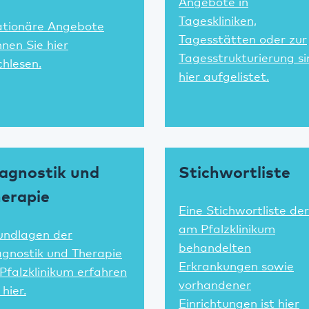
Angebote in
Tageskliniken,
ationäre Angebote
Tagesstätten oder zur
nen Sie hier
Tagesstrukturierung si
hlesen.
hier aufgelistet.
agnostik und
Stichwortliste
erapie
Eine Stichwortliste der
am Pfalzklinikum
undlagen der
behandelten
agnostik und Therapie
Erkrankungen sowie
Pfalzklinikum erfahren
vorhandener
 hier.
Einrichtungen ist hier