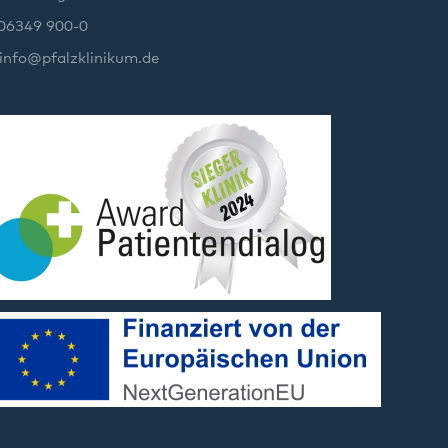
 06349 900-0
info
@
pfalzklinikum.de