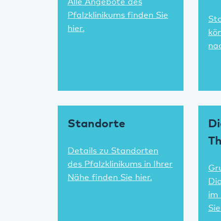
Alle Angebote des
Pfalzklinikums finden Sie
St
hier.
kön
nac
Standorte
Di
Th
Details zu Standorten
des Pfalzklinikums in Ihrer
Gr
Nähe finden Sie hier.
Di
im 
Sie