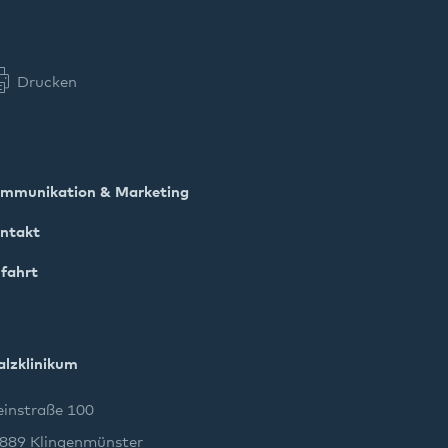
Drucken
mmunikation & Marketing
ntakt
fahrt
alzklinikum
instraße 100
889 Klingenmünster