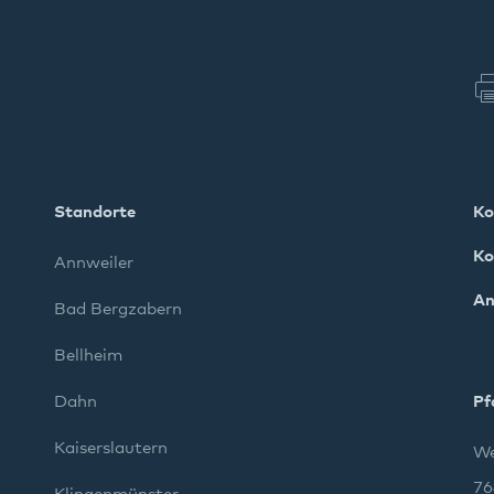
Standorte
Ko
Ko
Annweiler
An
Bad Bergzabern
Bellheim
Dahn
Pf
Kaiserslautern
We
76