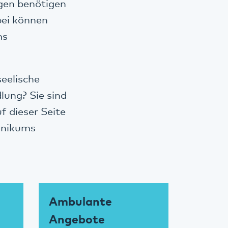
ngen benötigen
bei können
ms
seelische
ung? Sie sind
f dieser Seite
linikums
Ambulante
Angebote