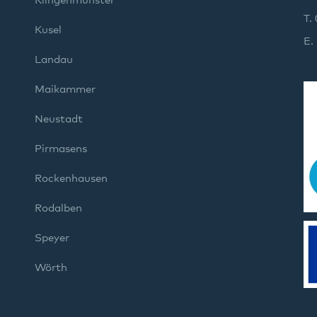
Klingenmünster
T.
Kusel
E.
Landau
Maikammer
Neustadt
Pirmasens
Rockenhausen
Rodalben
Speyer
Wörth