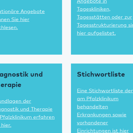
Angebote in
Tageskliniken,
ationäre Angebote
Tagesstätten oder zur
nen Sie hier
Tagesstrukturierung si
hlesen.
hier aufgelistet.
agnostik und
Stichwortliste
erapie
Eine Stichwortliste der
am Pfalzklinikum
undlagen der
behandelten
agnostik und Therapie
Erkrankungen sowie
Pfalzklinikum erfahren
vorhandener
 hier.
Einrichtungen ist hier