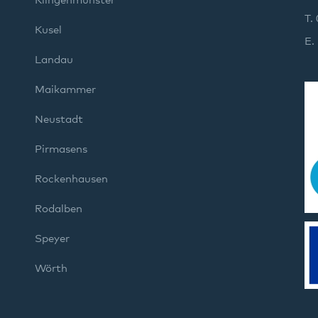
Klingenmünster
T.
Kusel
E.
Landau
Maikammer
Neustadt
Pirmasens
Rockenhausen
Rodalben
Speyer
Wörth