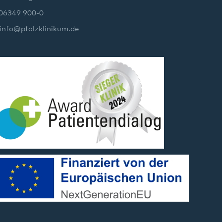
 06349 900-0
info
@
pfalzklinikum.de