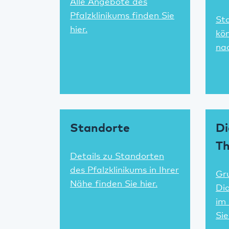
Alle Angebote des
Pfalzklinikums finden Sie
St
hier.
kön
nac
Standorte
Di
Th
Details zu Standorten
des Pfalzklinikums in Ihrer
Gr
Nähe finden Sie hier.
Di
im 
Sie