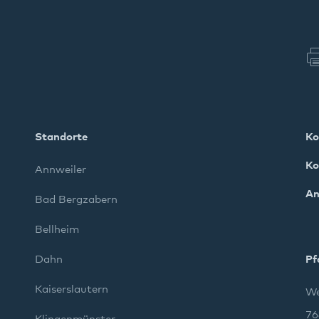
Standorte
Ko
Ko
Annweiler
An
Bad Bergzabern
Bellheim
Dahn
Pf
Kaiserslautern
We
76