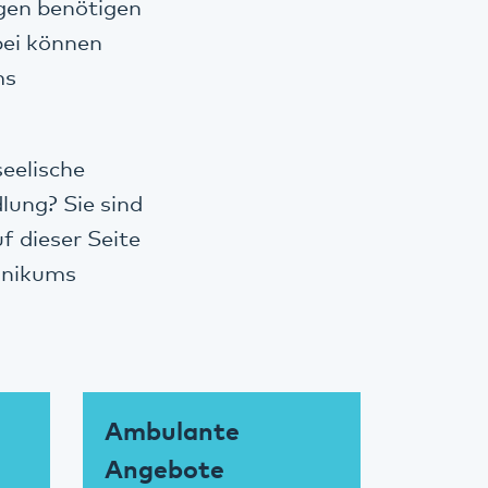
ngen benötigen
bei können
ms
seelische
ung? Sie sind
f dieser Seite
linikums
Ambulante
Angebote