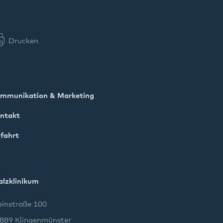
Drucken
mmunikation & Marketing
ntakt
fahrt
alzklinikum
instraße 100
889 Klingenmünster