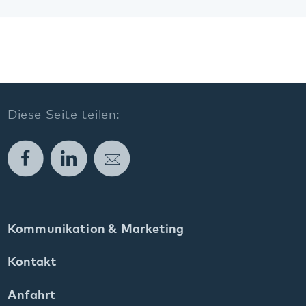
Facebook
LinkedIn
E-Mail
Kommunikation & Marketing
Kontakt
Anfahrt
Pfalzklinikum
Weinstraße 100
76889 Klingenmünster
T. 06349 900-0
E.
info
@
pfalzklinikum.de