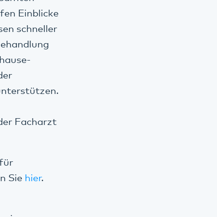
efen Einblicke
sen schneller
 Behandlung
uhause-
der
unterstützen.
der Facharzt
für
en Sie
hier
.