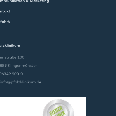
mmunikation & Marketing
ntakt
fahrt
alzklinikum
instraße 100
889 Klingenmünster
 06349 900-0
info
@
pfalzklinikum.de