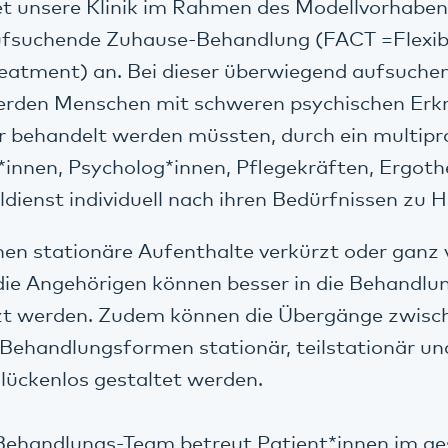
et unsere Klinik im Rahmen des Modellvorhabe
ufsuchende Zuhause-Behandlung (FACT =Flexibl
atment) an. Bei dieser überwiegend aufsuche
rden Menschen mit schweren psychischen Erkr
r behandelt werden müssten, durch ein multipr
innen, Psycholog*innen, Pflegekräften, Ergot
dienst individuell nach ihren Bedürfnissen zu 
en stationäre Aufenthalte verkürzt oder ganz
die Angehörigen können besser in die Behandlu
zt werden. Zudem können die Übergänge zwisc
 Behandlungsformen stationär, teilstationär u
 lückenlos gestaltet werden.
ehandlungs-Team betreut Patient*innen im g