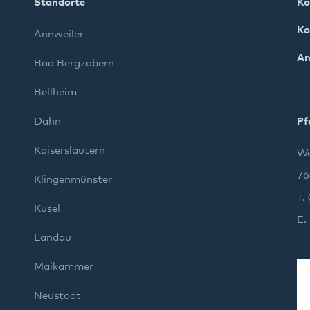
Standorte
Ko
Ko
Annweiler
An
Bad Bergzabern
Bellheim
Dahn
Pf
Kaiserslautern
We
76
Klingenmünster
T.
Kusel
E.
Landau
Maikammer
Neustadt