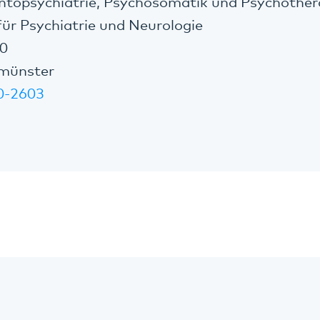
ontopsychiatrie, Psychosomatik und Psychother
für Psychiatrie und Neurologie
00
nmünster
0-2603