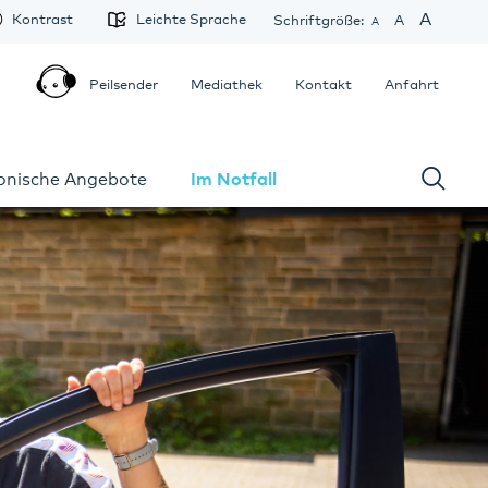
A
Kontrast
Leichte Sprache
Schriftgröße:
A
A
Peilsender
Mediathek
Kontakt
Anfahrt
fonische Angebote
Im Notfall