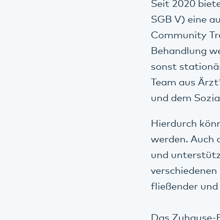
Seit 2020 biet
SGB V) eine a
Community Tre
Behandlung we
sonst stationä
Team aus Ärzt*
und dem Sozial
Hierdurch könn
werden. Auch 
und unterstüt
verschiedenen
fließender und
Das Zuhause-B