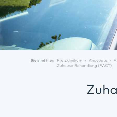
Sie sind hier:
Pfalzklinikum
Angebote
A
Zuhause-Behandlung (FACT)
Zuha