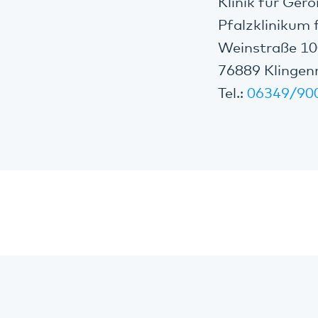
Klinik für Ger
Pfalzklinikum 
Weinstraße 1
76889 Klinge
Tel.:
06349/90