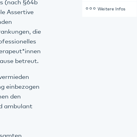
ns (nach §64b
Weitere Infos
e Assertive
nden
ankungen, die
ofessionelles
herapeut*innen
Hause betreut.
 vermieden
ng einbezogen
hen den
nd ambulant
esamten