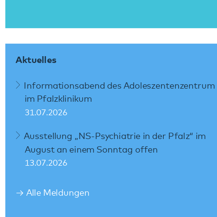
Kommunikation & Marketing
Kontakt
Anfahrt
Pfalzklinikum
Weinstraße 100
76889 Klingenmünster
T. 06349 900-0
E.
info
@
pfalzklinikum.de