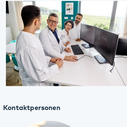
Dr. Fabian Fußer
Chefarzt
Klinik für Gerontopsychiatrie, Psychosomatik und
Psychotherapie
06349 900-2601
fabian.fusser@pfalzklinikum.de
Weinstraße 100
76889 Klingenmünster