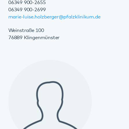
Patricia Niederer
Patientenfürsprecherin
Klingenmünster, Landau, Speyer
06349 900-2036
patricia.niederer@pfalzklinikum.de
Weinstraße 100
76889 Klingenmünster