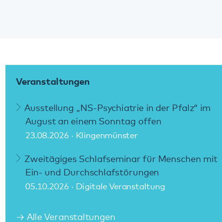
In dringenden Fällen erreichen Sie uns
Tag und
Nacht
unter:
06349 900-2020
Weitere Notfallnummern finden Sie
hier
.
Diese Seite teilen:
Facebook
LinkedIn
E-Mail