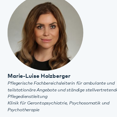
David García Méndez
Advanced Practice Nurse (APN)
Projektleitung Prävent+
Klinik für Gerontopsychiatrie, Psychosomatik und
Psychotherapie
06349 900-2645
06349 900-2699
david.garciamendez@pfalzklinikum.de
Weinstraße 100
76889 Klingenmünster