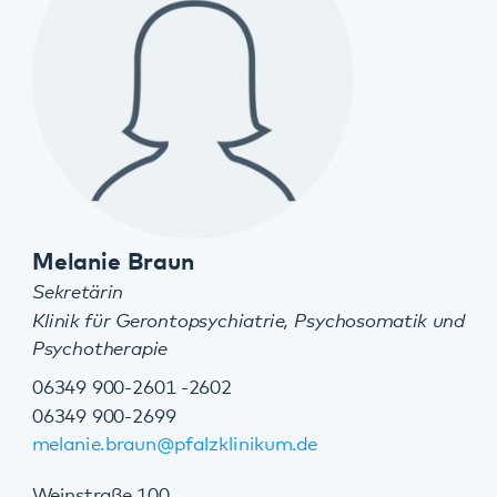
Susanne Sarter-Arnold
Sekretärin
Klinik für Gerontopsychiatrie, Psychosomatik und
Psychotherapie
06349 900-2601 -2602
06349 900-2699
susanne.sarter-arnold@pfalzklinikum.de
Weinstraße 100
76889 Klingenmünster