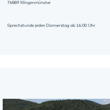
Veranstaltungen
Ausstellung „NS-Psychiatrie in der Pfalz“ im
August an einem Sonntag offen
23.08.2026
· Klingenmünster
Zweitägiges Schlafseminar für Menschen mit
Ein- und Durchschlafstörungen
05.10.2026
· Digitale Veranstaltung
Alle Veranstaltungen
Aktuelles
Informationsabend des Adoleszentenzentrum