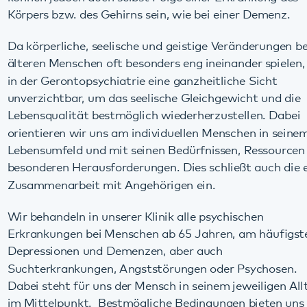
älteren Menschen oft besonders eng ineinander spielen, ist
in der Gerontopsychiatrie eine ganzheitliche Sicht
unverzichtbar, um das seelische Gleichgewicht und die
Lebensqualität bestmöglich wiederherzustellen. Dabei
orientieren wir uns am individuellen Menschen in seinem
Lebensumfeld und mit seinen Bedürfnissen, Ressourcen und
besonderen Herausforderungen. Dies schließt auch die enge
Zusammenarbeit mit Angehörigen ein.
Wir behandeln in unserer Klinik alle psychischen
Erkrankungen bei Menschen ab 65 Jahren, am häufigsten
Depressionen und Demenzen, aber auch
Suchterkrankungen, Angststörungen oder Psychosen.
Dabei steht für uns der Mensch in seinem jeweiligen Alltag
im Mittelpunkt. Bestmögliche Bedingungen bieten uns
dabei nicht nur ein hochmodernes Klinikgebäude, sondern
auch eine Behandlung zuhause im Rahmen eines von den
Kassen geförderten Modellprojekts. Dadurch ist es uns
möglich, alle Behandlungsmöglichkeiten – vom stationären
Aufenthalt, über Ambulanz bis zum Hausbesuch – aus einer