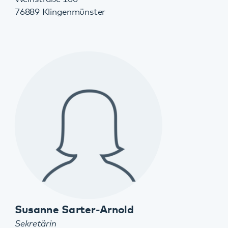
Dr. Stefan Frisch
Leitender Psychologischer Psychotherapeut
Klinik für Gerontopsychiatrie, Psychosomatik und
Psychotherapie
06349 900-2616
stefan.frisch@pfalzklinikum.de