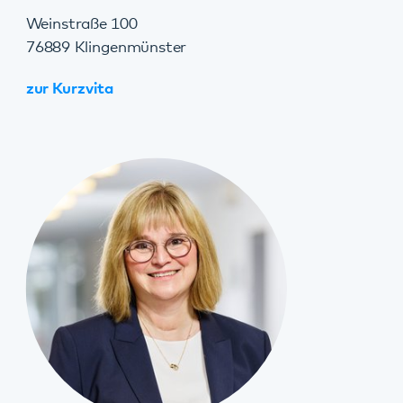
06349 900-2605
rita.becker-scharwatz@pfalzklinikum.de
Weinstraße 100
76889 Klingenmünster
zur Kurzvita