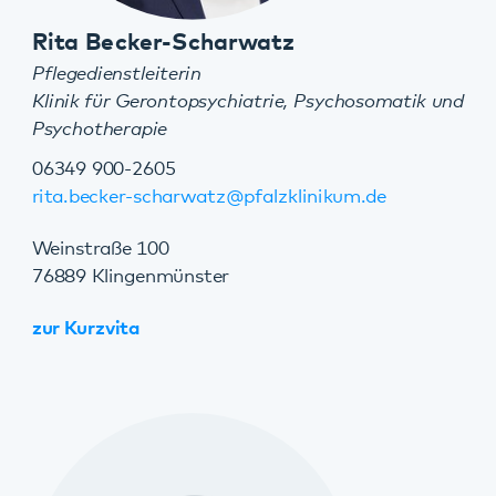
Melanie Braun
Sekretärin
Klinik für Gerontopsychiatrie, Psychosomatik und
Psychotherapie
06349 900-2601 -2602
06349 900-2699
melanie.braun@pfalzklinikum.de
Weinstraße 100
76889 Klingenmünster