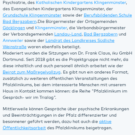
Psychiatrie, des
Katholischen Kindergartens Klingenmünster
,
des Evangelischen Kindergartens Klingenmünster, der
Grundschule Klingenmünster
sowie der
Berufsbildenden Schule
Bad Bergzabern
.Die Bürgermeister der Ortsgemeinden
Göcklingen
und
Klingenmünster
, die Verbandsbürgermeister
der Verbandsgemeinden
Landau-Land
,
Bad Bergzabern
und
Annweiler
sowie der
Landrat des Landkreises Südliche
Weinstraße
waren ebenfalls beteiligt.
Moderiert wurden die Sitzungen von Dr. Frank Claus, iku GmbH
Dortmund. Seit 2018 gibt es die Projektgruppe nicht mehr, da
diese inhaltlich und auch personell ähnlich arbeitet wie der
Beirat zum Maßregelvollzug
. Es gibt nun ein anderes Format,
zusätzlich zu weiteren öffentlichen Veranstaltungen des
Pfalzklinikums, bei dem interessierte Menschen mit unserem
Haus in Kontakt kommen können: die Reihe "Pfalzklinikum im
Gespräch- wir im Trialog".
Mittlerweile können Gespräche über psychische Erkrankungen
und Beeinträchtigungen in der Pfalz differenzierter und
besonnener geführt werden, dazu hat auch die
aktive
Öffentlichkeitsarbeit
des Pfalzklinikums beigetragen.