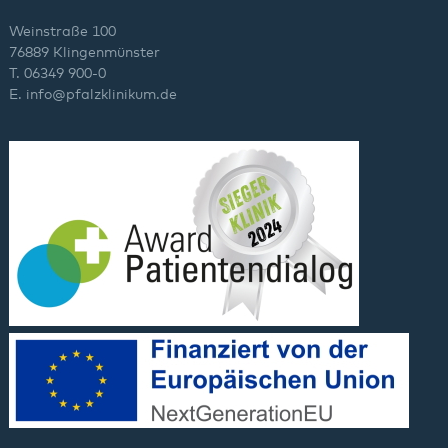
Weinstraße 100
76889 Klingenmünster
T. 06349 900-0
E.
info
@
pfalzklinikum.de