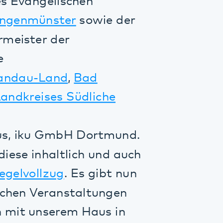
ses Südliche
u GmbH Dortmund.
haltlich und auch
lzug
. Es gibt nun
eranstaltungen
nserem Haus in
räch- wir im
ngen und
nener geführt
 Pfalzklinikums