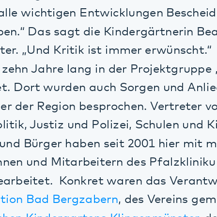
n Jahre lang in der Projektgruppe „Dialog
Dort wurden auch Sorgen und Anliegen de
er Region besprochen. Vertreter von Kirch
 Justiz und Polizei, Schulen und Kitas, int
Bürger haben seit 2001 hier mit mit vera
 und Mitarbeitern des Pfalzklinikums
tet. Konkret waren das Verantwortliche
on Bad Bergzabern
, des Vereins gemeindena
n Kindergartens Klingenmünster
, des Evan
lingenmünster, der
Grundschule Klingenmü
 Schule Bad Bergzabern
.Die Bürgermeiste
Göcklingen
und
Klingenmünster
, die
meister der Verbandsgemeinden
Landau-