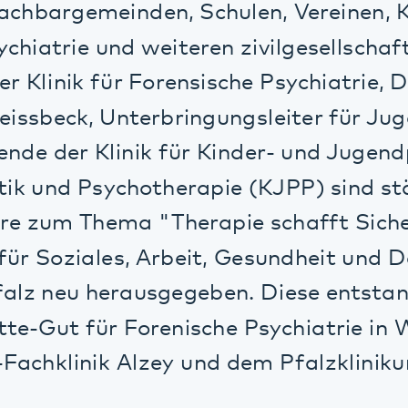
 neu herausgegeben. Diese entstand in Ko
-Gut für Forenische Psychiatrie in Weißent
hklinik Alzey und dem Pfalzklinikum Klin
 Flyern erhalten Sie weitere Informationen
schafft Sicherheit"
ßregelvollzug"
he Psychiatrie"
Kontakt
en aller Standorte des Pfalzklinikums fin