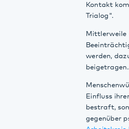
beigetragen.
Menschenwürde g
Einfluss ihrer E
bestraft, sonder
gegenüber psych
Arbeitskreis For
der im Pfalzkli
Sicherheitsnivea
veröffentlichte
Beirat zum 