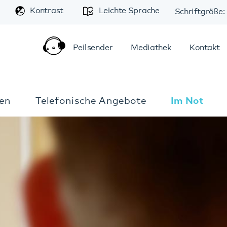
A
trast
Leichte Sprache
Schriftgröße:
A
A
Peilsender
Mediathek
Kontakt
Anfahrt
elefonische Angebote
Im Notfall