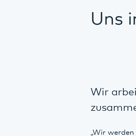
Wir arbeite
zusammen.
„Wir werden Ern
wissen über all
Auskunft geben.
Klingenmünster.