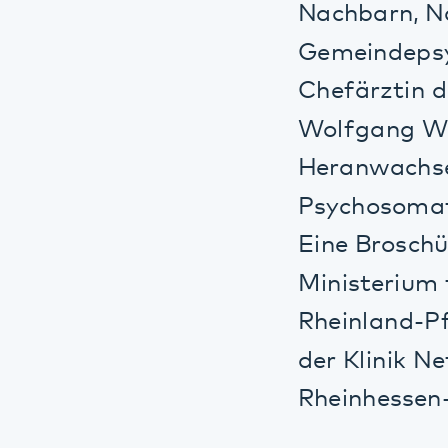
Rheinland-Pfalz
der Klinik Nette
Rheinhessen-Fac
In den folgenden
Flyer "Therapie 
Flyer "Beirat Ma
Flyer "Forensisc
Kontaktdat