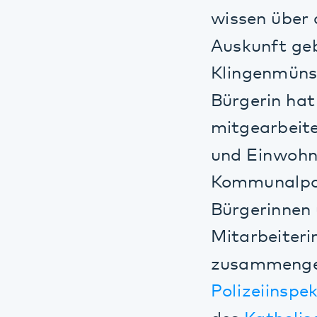
Bürgerin hat zeh
mitgearbeitet. 
und Einwohner d
Kommunalpolitik,
Bürgerinnen und 
Mitarbeiterinnen
zusammengearbei
Polizeiinspekti
des
Katholische
Kindergartens K
Berufsbildenden
Ortsgemeinden
Verbandsbürger