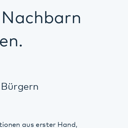
ern
s erster Hand,
önnen Anderen
band aus
ingenmünsterer