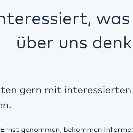
über uns denken.
n gern mit interessierten Bürg
st genommen, bekommen Informationen au
e wichtigen Entwicklungen Bescheid und k
“ Das sagt die Kindergärtnerin Beate Bra
 „Und Kritik ist immer erwünscht.“ Die Kl