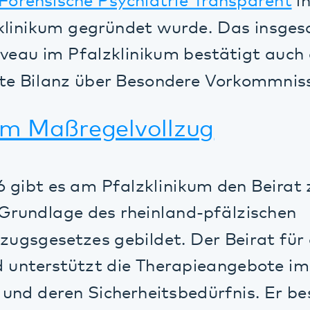
ibt es am Pfalzklinikum den Beirat zum Ma
ndlage des rheinland-pfälzischen
gesetzes gebildet. Der Beirat für den Ma
terstützt die Therapieangebote im Dialog
 deren Sicherheitsbedürfnis. Er besteht l
argemeinden, Schulen, Vereinen, Kinderta
rie und weiteren zivilgesellschaftlichen 
inik für Forensische Psychiatrie, Dr. Eva B
eck, Unterbringungsleiter für Jugendlich
er Klinik für Kinder- und Jugendpsychiat
nd Psychotherapie (KJPP) sind ständige G
zum Thema "Therapie schafft Sicherheit"
 Soziales, Arbeit, Gesundheit und Demogra