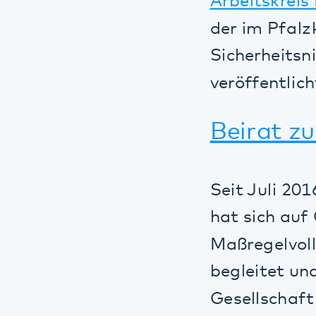
Seit Juli 2016 g
hat sich auf Gru
Maßregelvollzugs
begleitet und un
Gesellschaft und
Nachbarn, Nachb
Gemeindepsychiat
Chefärztin der Kl
Wolfgang Weissb
Heranwachsende d
Psychosomatik u
Eine Broschüre 
Ministerium für