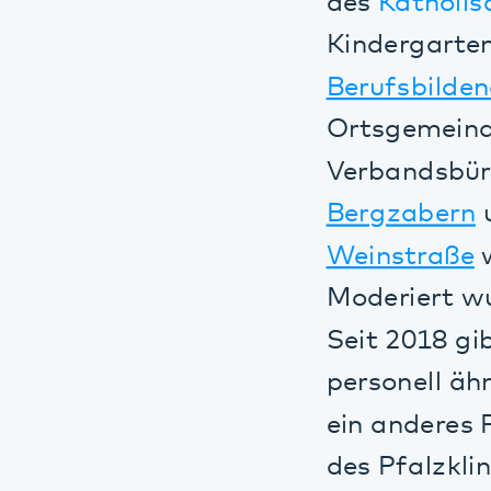
Bergzabern
und
Weinstraße
waren
Moderiert wurde
Seit 2018 gibt e
personell ähnlic
ein anderes Form
des Pfalzkliniku
Kontakt kommen 
Trialog".
Mittlerweile kö
Beeinträchtigung
werden, dazu ha