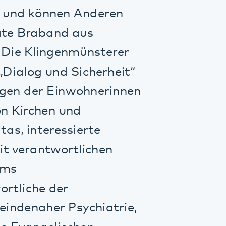
 und Sicherheit“
r Einwohnerinnen
en und
eressierte
ntwortlichen
 der
her Psychiatrie,
gelischen
nster
sowie der
r der
Land
,
Bad