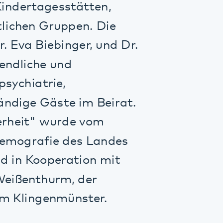
operation mit
hurm, der
genmünster.
:
den Sie
hier.