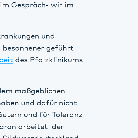
ßgeblichen
nd dafür nicht
nd für Toleranz
beitet der
stdeutschland,
r hohe
lich