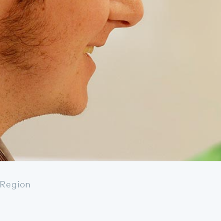
on
teressiert, was N