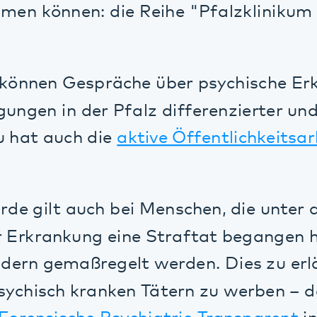
ilt auch bei Menschen, die unter dem ma
rkrankung eine Straftat begangen haben u
n gemaßregelt werden. Dies zu erläutern u
isch kranken Tätern zu werben – daran ar
ensische Psychiatrie Transparent
in Südwe
nikum gegründet wurde. Das insgesamt seh
u im Pfalzklinikum bestätigt auch die jähr
 Bilanz über Besondere Vorkommnisse.
Maßregelvollzug