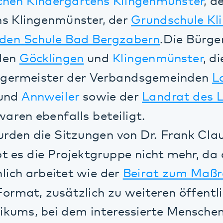
Annweiler
sowie der
Landrat des Landkrei
 ebenfalls beteiligt.
n die Sitzungen von Dr. Frank Claus, ik
s die Projektgruppe nicht mehr, da diese in
h arbeitet wie der
Beirat zum Maßregelvol
at, zusätzlich zu weiteren öffentlichen V
ms, bei dem interessierte Menschen mit u
können: die Reihe "Pfalzklinikum im Gesp
nnen Gespräche über psychische Erkranku
en in der Pfalz differenzierter und beson
t auch die
aktive Öffentlichkeitsarbeit
des