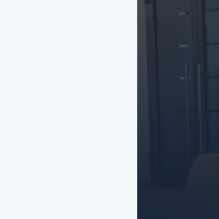
hat.
Finanzierungsm
Um Leistungen zur 
Antrag beim entsp
Arbeit, Jobcenter 
den entsprechende
Wir unterstützen 