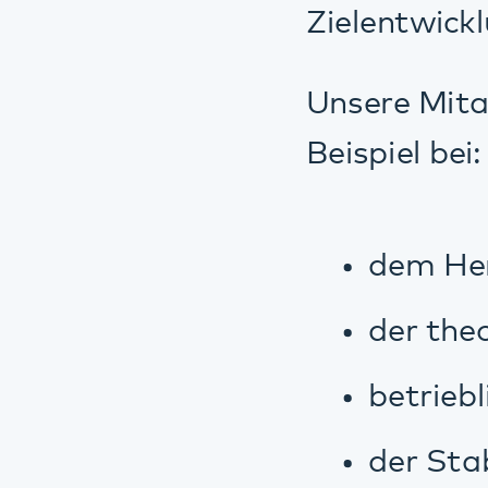
betrieblichen 
der Stabilisie
und natürlich bei 
Während der Förder
ergotherapeutisch
Gern können Sie e