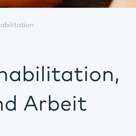
tation,
Kontakt
beit
Weitere Infos
 nach Ihrem
e einer
ankung
d sozialen