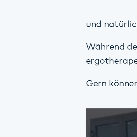
Di
ex
vo
Teilnehmer Uwe Mül