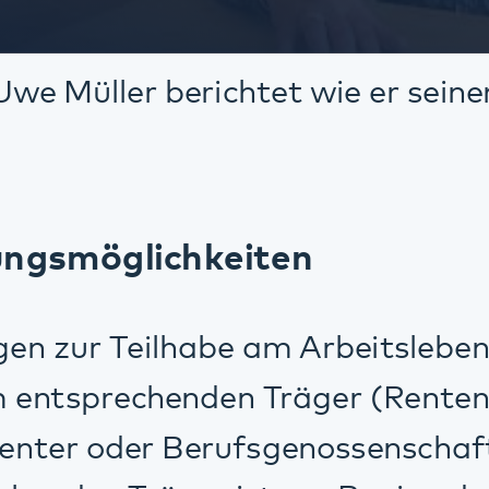
gruppe?
grund einer psychischen Erkrankung ode
 ihren beruflichen und sozialen Möglic
. Sie sollten selbstständig zu Ihrem A
r beruflichen Eingliederung sollte errei