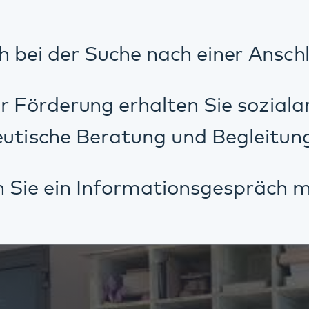
Berufliche Reha BIFID - Teilnehmer*innen berichte
eser Inhalt wird durch Dritte gehostet. Durch die Anzeige des
ternen Inhalts akzeptieren Sie die
Datenschutzbestimmungen
n youtube.com.
Video laden
Video laden und nicht erneut fragen
ler berichtet wie er seinen Weg zurück