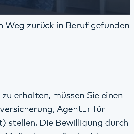
r einer
hkeiten
rbeitsplatz kommen
chbar sein.