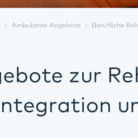
te zur Rehabili
egration und Ar
nterstützung bei der Suche
itsleben? Sie erleben infolg
Erkrankung oder Suchterkr
gen in Ihren beruflichen un