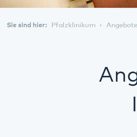
Angebo
Int
Sie suchen U
Platz im Arbe
psychischen 
Einschränkun