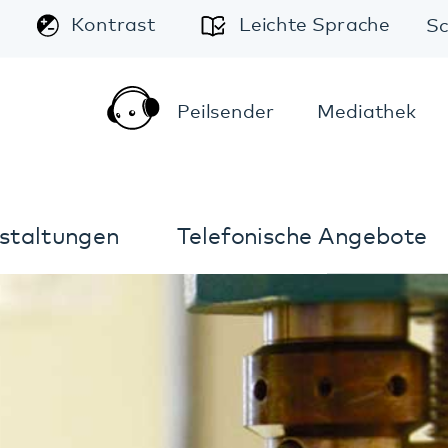
A
Leichte Sprache
Schriftgröße:
A
A
Peilsender
Mediathek
Kontakt
Anfahrt
Telefonische Angebote
Im Notfall