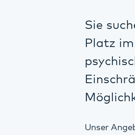
Möglichkeite
Unser Angebot biet
Zielentwicklung für
Unsere Mitarbeite
Beispiel bei:
dem Herausarb
der theoretisc