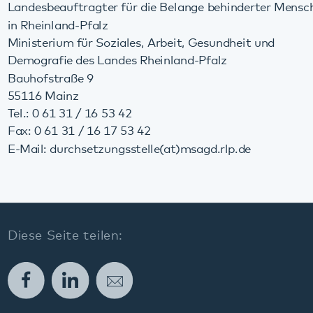
Facebook
LinkedIn
E-Mail
Kommunikation & Marketing
Kontakt
Anfahrt
Pfalzklinikum
Weinstraße 100
76889 Klingenmünster
T. 06349 900-0
E.
info
@
pfalzklinikum.de