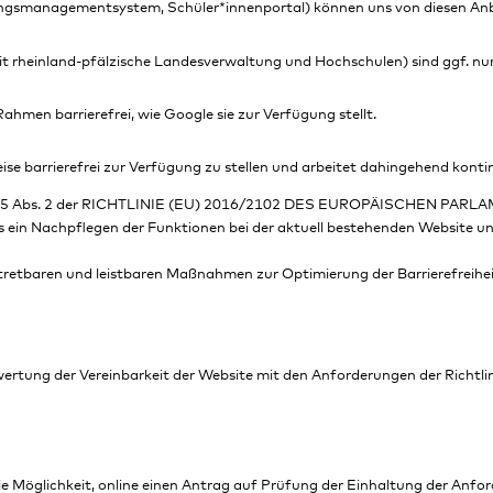
smanagementsystem, Schüler*innenportal) können uns von diesen Anbiete
t rheinland-pfälzische Landesverwaltung und Hochschulen) sind ggf. nur 
hmen barrierefrei, wie Google sie zur Verfügung stellt.
ise barrierefrei zur Verfügung zu stellen und arbeitet dahingehend konti
kel 5 Abs. 2 der RICHTLINIE (EU) 2016/2102 DES EUROPÄISCHEN PAR
 ein Nachpflegen der Funktionen bei der aktuell bestehenden Website unw
rtretbaren und leistbaren Maßnahmen zur Optimierung der Barrierefreihei
wertung der Vereinbarkeit der Website mit den Anforderungen der Richtli
Möglichkeit, online einen Antrag auf Prüfung der Einhaltung der Anforder