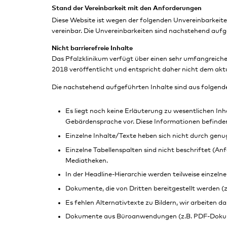
Stand der Vereinbarkeit mit den Anforderungen
Diese Website ist wegen der folgenden Unvereinbarkeit
vereinbar. Die Unvereinbarkeiten sind nachstehend aufg
Nicht barrierefreie Inhalte
Das Pfalzklinikum verfügt über einen sehr umfangreich
2018 veröffentlicht und entspricht daher nicht dem aktu
Die nachstehend aufgeführten Inhalte sind aus folgende
Es liegt noch keine Erläuterung zu wesentlichen Inh
Gebärdensprache vor. Diese Informationen befinden s
Einzelne Inhalte/Texte heben sich nicht durch genug
Einzelne Tabellenspalten sind nicht beschriftet (Anf
Mediatheken.
In der Headline-Hierarchie werden teilweise einzelne
Dokumente, die von Dritten bereitgestellt werden (z.B
Es fehlen Alternativtexte zu Bildern, wir arbeiten d
Dokumente aus Büroanwendungen (z.B. PDF-Dokument