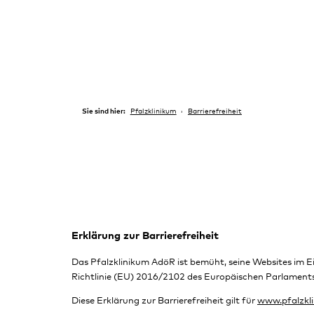
Sie sind hier:
Pfalzklinikum
Barrierefreiheit
Erklärung zur Barrierefreiheit
Das Pfalzklinikum AdöR ist bemüht, seine Websites im 
Richtlinie (EU) 2016/2102 des Europäischen Parlaments 
Diese Erklärung zur Barrierefreiheit gilt für
www.pfalzkli