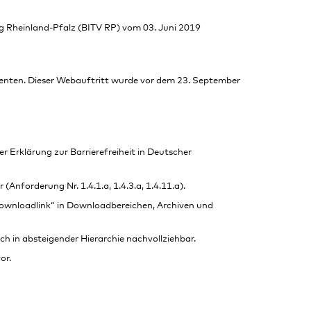
g Rheinland-Pfalz (BITV RP) vom 03. Juni 2019
menten. Dieser Webauftritt wurde vor dem 23. September
r Erklärung zur Barrierefreiheit in Deutscher
Anforderung Nr. 1.4.1.a, 1.4.3.a, 1.4.11.a).
e „Downloadlink“ in Downloadbereichen, Archiven und
ch in absteigender Hierarchie nachvollziehbar.
or.