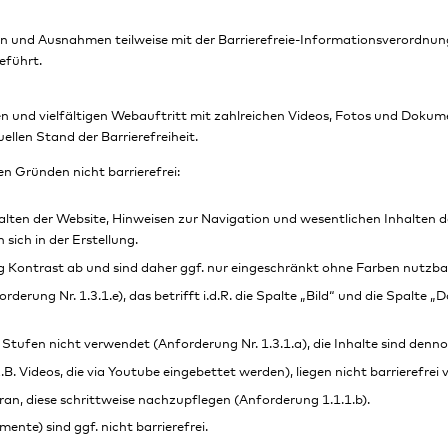
en und Ausnahmen teilweise mit der Barrierefreie-Informationsverordnun
eführt.
en und vielfältigen Webauftritt mit zahlreichen Videos, Fotos und Doku
ellen Stand der Barrierefreiheit.
n Gründen nicht barrierefrei:
alten der Website, Hinweisen zur Navigation und wesentlichen Inhalten de
ich in der Erstellung.
 Kontrast ab und sind daher ggf. nur eingeschränkt ohne Farben nutzbar (
orderung Nr. 1.3.1.e), das betrifft i.d.R. die Spalte „Bild“ und die Spalt
 Stufen nicht verwendet (Anforderung Nr. 1.3.1.a), die Inhalte sind denno
. Videos, die via Youtube eingebettet werden), liegen nicht barrierefrei v
aran, diese schrittweise nachzupflegen (Anforderung 1.1.1.b).
e) sind ggf. nicht barrierefrei.