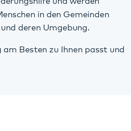
e
en
nikum.de