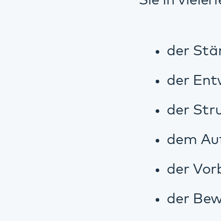
der Bewältigu
der Auswahl u
Krisensituati
Die Fachkräfte de
dabei Ihr Leben zu
wohnen, aber auch
mit einem oder m
Die Leistungen de