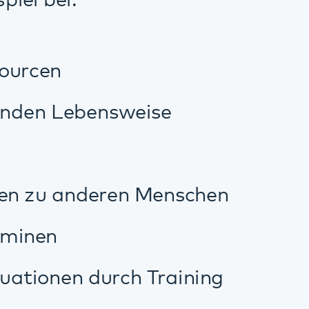
ch Training
ühlsamen Kontakt
 begleiten Sie
em eigenen Zuhause
men und alleine,
) zusammenleben.
n zum