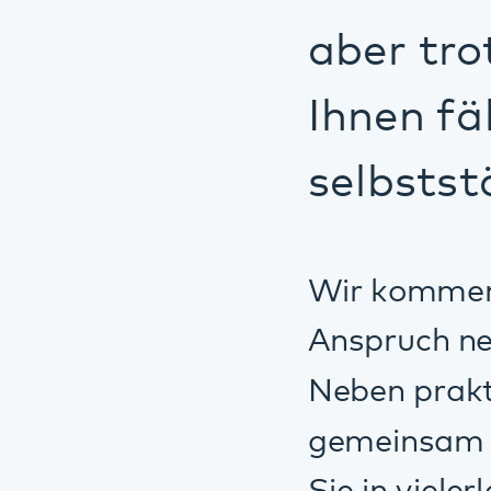
Anspruch nehmen, w
Neben praktischen 
gemeinsam Problem
Sie in vielerlei Hi
der Stärkung 
der Entwicklu
der Strukturi
dem Aufbau un
der Vorbereit