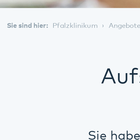
Aufsu
Sie haben ei
aber trotzde
Ihnen fällt 
selbstständi
Wir kommen zu Ihne