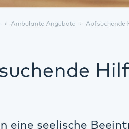
chende Hilfe na
ne seelische Beeinträchtigu
m in Ihrem vertrauten Umfe
es schwer Unterstützungsan
g aufzusuchen?
n und begleiten Sie. Die Unterstützung