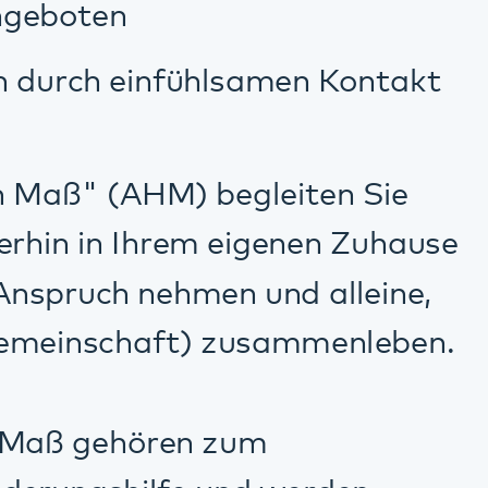
 und werden
den Gemeinden
Umgebung.
zu Ihnen passt und