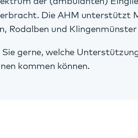
Christian Weiß
Regionalleiter Rheineben
Betreuen-Fördern-Wohn
06232 67783-0
christian.weiss@pfalzkli
Lessingstraße 11
67346 Speyer
Matthias Hafner