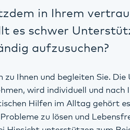
ird individuell und nach Ihren Bedürfn
Hilfen im Alltag gehört es zu unseren 
e zu lösen und Lebensfreude zu entde
nsicht unterstützen zum Beispiel bei:
Ihrer Fähigkeiten und Ressourcen
ng einer gesundheitsfördernden Lebens
erung Ihres Tagesablaufes
d der Pflege von Kontakten zu ander
ung und Einhaltung von Terminen