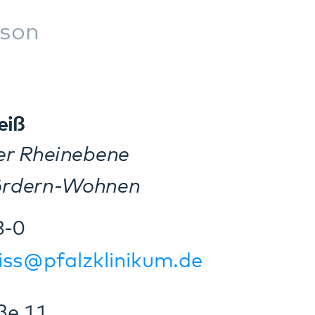
en
inikum.de
pfalz
en