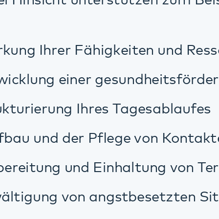
ng von angstbesetzten Situationen dur
nd Nutzung von Freizeitangeboten
onen und schwierigen Zeiten durch einf
r "Aufsuchenden Hilfe nach Maß" (AHM)
 meistern. Sie können weiterhin in Ihr
 Wohnleistung von uns in Anspruch neh
ehreren Menschen (Wohngemeinschaft
r Aufsuchenden Hilfe nach Maß gehöre