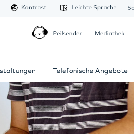
A
Leichte Sprache
Schriftgröße:
A
A
Peilsender
Mediathek
Kontakt
Anfahrt
Telefonische Angebote
Im Notfall