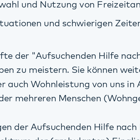
 der (ambulanten) Eingliederungshilfe
ht. Die AHM unterstützt Menschen in 
dalben und Klingenmünster und deren 
erne, welche Unterstützung am Besten 
kommen können.
Ansprechperson