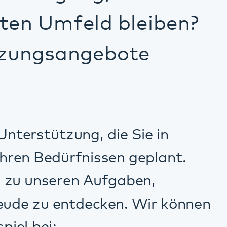
issen geplant.
Aufgaben,
cken. Wir können
weise
en Menschen