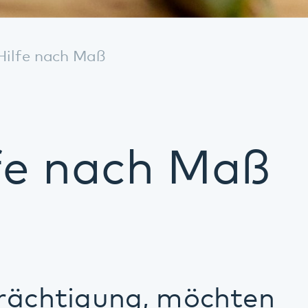
ch Maß
Kontakt
ng, möchten
Weitere Infos
ld bleiben?
gebote
, die Sie in