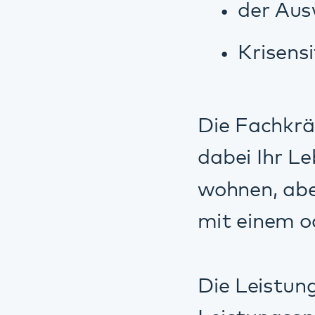
Leistungsspektrum
aufsuchend erbrac
Speyer, Dahn, Ro
Wir beraten Sie g
wie wir zu Ihnen 