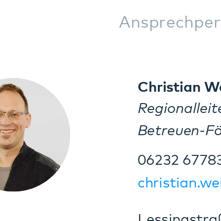
Regionalleiter Südpfalz
Betreuen-Fördern-Wohn
06349 900-4505
matthias.hafner@pfalzkl
Weinstraße 100
76889 Klingenmünster
Eveline Brill
Regionalleiterin Südwest
Betreuen-Fördern-Wohn