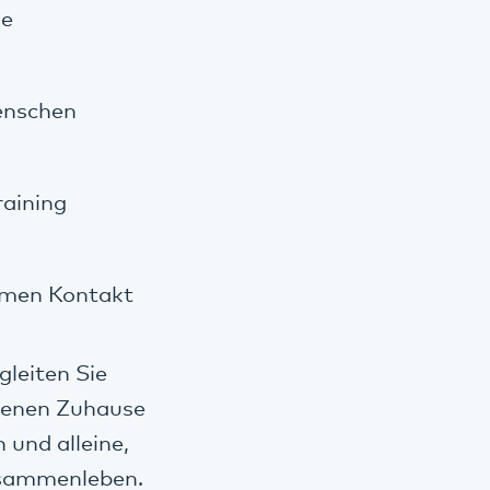
se
enschen
raining
samen Kontakt
leiten Sie
igenen Zuhause
und alleine,
usammenleben.