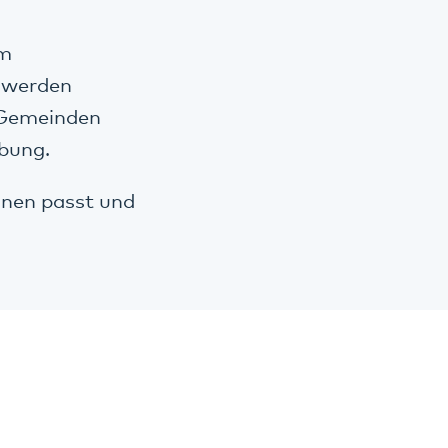
um
d werden
 Gemeinden
bung.
hnen passt und