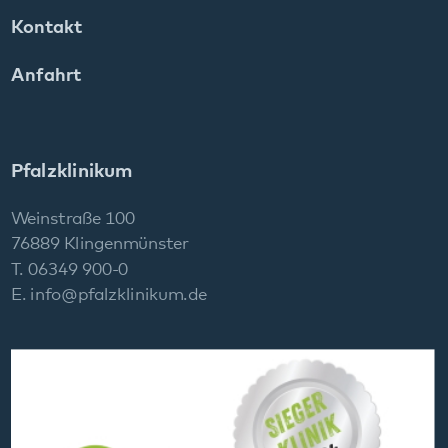
76889 Klingenmünster
T. 06349 900-0
E.
info
@
pfalzklinikum.de