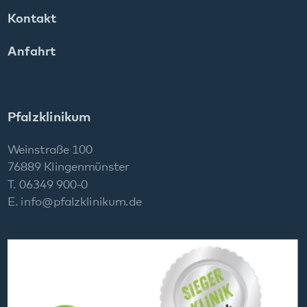
76889 Klingenmünster
T. 06349 900-0
E.
info
@
pfalzklinikum.de