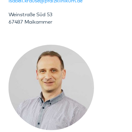
Matthias Hafner
Regionalleiter Südpfalz
Betreuen-Fördern-Wohnen
06349 900-4505
matthias.hafner@pfalzklinikum.de
Weinstraße 100
76889 Klingenmünster