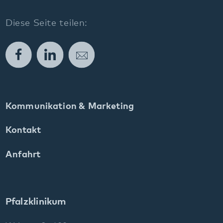
T. 06349 900-0
E.
info
@
pfalzklinikum.de