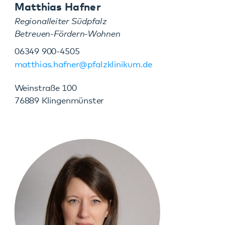
Eveline Brill
Regionalleiterin Südwestpfalz
Betreuen-Fördern-Wohnen
0162 2102811
eveline.brill@pfalzklinikum.de
Friedrich-Ebert-Str. 24