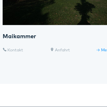
Diese Seite teilen:
Facebook
LinkedIn
E-Mail
Kommunikation & Marketing
Kontakt
Anfahrt
Pfalzklinikum
Weinstraße 100
76889 Klingenmünster