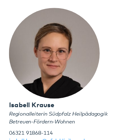
Isabell Krause
Regionalleiterin Südpfalz Heilpädagogik
Betreuen-Fördern-Wohnen
06321 91868-114
isabell.krause@pfalzklinikum.de
Weinstraße Süd 53
67487 Maikammer