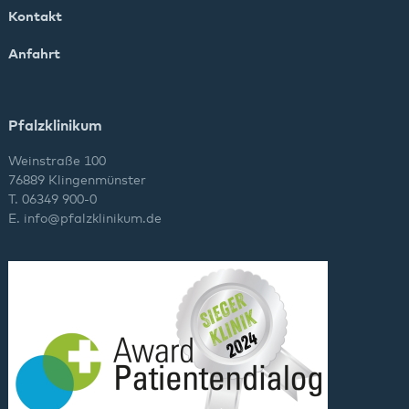
Kontakt
Anfahrt
Pfalzklinikum
Weinstraße 100
76889 Klingenmünster
T. 06349 900-0
E.
info
@
pfalzklinikum.de