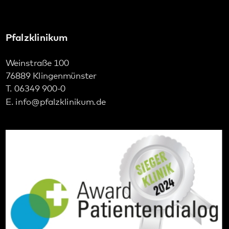
E.
info
@
pfalzklinikum.de
Social Media: