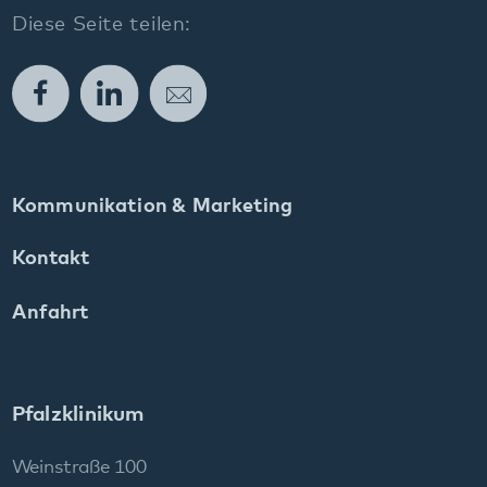
Kommunikation & Marketing
Kontakt
Anfahrt
Pfalzklinikum
Weinstraße 100
76889 Klingenmünster
T. 06349 900-0
E.
info
@
pfalzklinikum.de