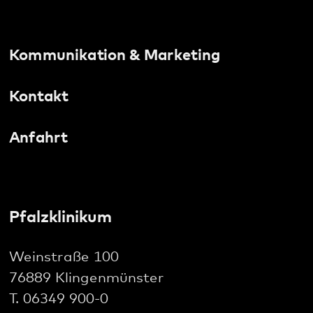
Weinstraße 100
76889 Klingenmünster
T. 06349 900-0
E.
info
@
pfalzklinikum.de