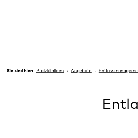
Sie sind hier:
Pfalzklinikum
Angebote
Entlassmanagement
Entlassm
Wie geht es nach Entlassung aus dem Kra