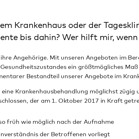
 dahin? Wer hilft mir, wenn ich ambulan
gehörige. Mit unseren Angeboten im Bereich der seelisch
eitszustandes ein größtmögliches Maß an Teilhabe am ges
 Bestandteil unserer Angebote im Krankenhaus und in den 
kenhausbehandlung möglichst zügig und kontinuierlich zu
er am 1. Oktober 2017 in Kraft getreten ist. Dieser sieh
ie möglich nach der Aufnahme
nis der Betroffenen vorliegt
troffenen
itig der Kontakt mit nachbehandelnden Ärzten und Nachs
gern (Kranken- und Pflegekasse u.a.) hergestellt
rlich
x. sieben Tage), soweit erforderlich