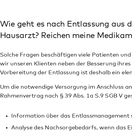
Hausarzt? Reichen meine Medikamente bis
Solche Fragen beschäftigen viele Patienten und ihre An
wir unseren Klienten neben der Besserung ihres Gesundh
Vorbereitung der Entlassung ist deshalb ein elementarer
Um die notwendige Versorgung im Anschluss an eine Kran
Rahmenvertrag nach § 39 Abs. 1a S.9 SGB V geschlossen, d
Information über das Entlassmanagement so früh w
Analyse des Nachsorgebedarfs, wenn das Einverständ
Erstellung eines Entlassplans gemeinsam mit den Be
Ist eine Anschlussversorgung notwendig wird rechtze
psychosoziale Einrichtungen) sowie mit den Kostenträ
Verordnung von Heil- und Hilfsmitteln, soweit erforde
Ausstellen einer Arbeitsunfähigkeitsbescheinigung (ma