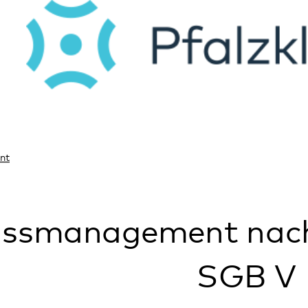
anagement nach § 39 Ab
SGB V
nkenhaus oder der Tagesklinik weiter? W