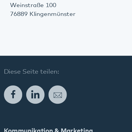
Kommunikation & Marketing
Kontakt
Anfahrt
Pfalzklinikum
Weinstraße 100
76889 Klingenmünster
T. 06349 900-0
E.
info
@
pfalzklinikum.de