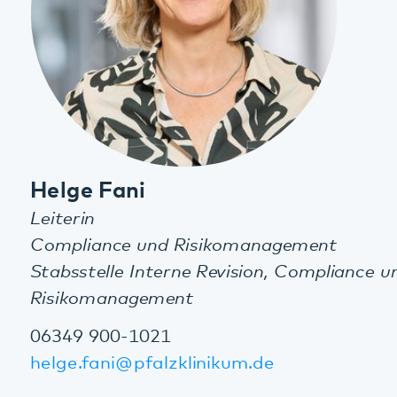
Compliance und Risikomanagement
Stabsstelle Interne Revision, Compliance und
Risikomanagement
06349 900-1021
helge.fani@pfalzklinikum.de
Weinstraße 100
76889 Klingenmünster
Diese Seite teilen:
Facebook
LinkedIn
E-Mail