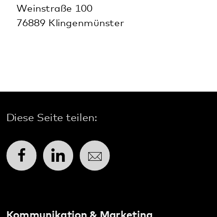
Kommunikation & Marketing
Kontakt
Anfahrt
Pfalzklinikum
Weinstraße 100
76889 Klingenmünster
T. 06349 900-0
E.
info
@
pfalzklinikum.de