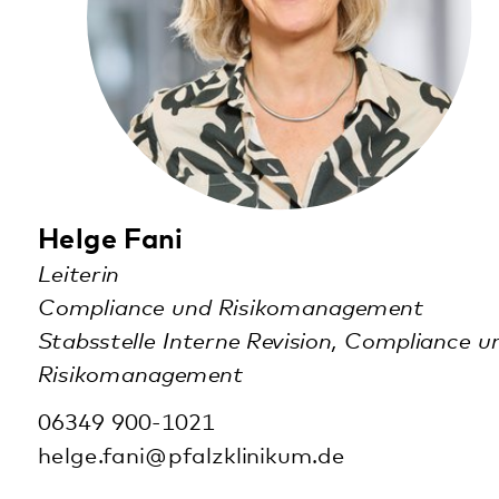
Compliance und Risikomanagement
Stabsstelle Interne Revision, Compliance und
Risikomanagement
06349 900-1021
helge.fani@pfalzklinikum.de
Weinstraße 100
76889 Klingenmünster
Diese Seite teilen:
Facebook
LinkedIn
E-Mail