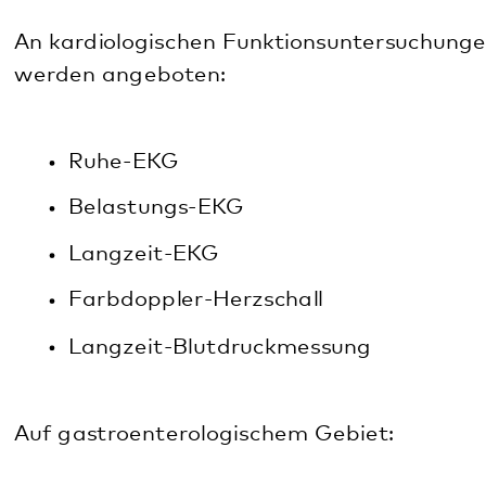
Belastungs-EKG
Langzeit-EKG
Farbdoppler-Herzschall
Langzeit-Blutdruckmessung
Auf gastroenterologischem Gebiet:
Sonographien von Organen
diagnostische Rektoskopien
PEGs (Magensonden)
Gastroskopien
Außerdem werden Ultraschalluntersuchungen von