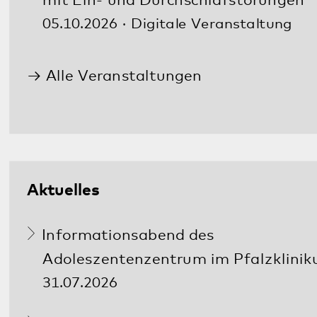
Im Notfall
Sie benötigen Hilfe? Ihnen oder einem
Familienmitglied geht es schlecht? Ärztliche
Hilfe wird so schnell wie möglich benötigt?
In dringenden Fällen erreichen Sie uns
Tag
und Nacht
unter:
06349 900-2020
Weitere Notfallnummern finden Sie
hier
.