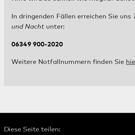
Pfalzklinikum
Weinstraße 100
76889 Klingenmünster
T. 06349 900-0
E.
info
@
pfalzklinikum.de