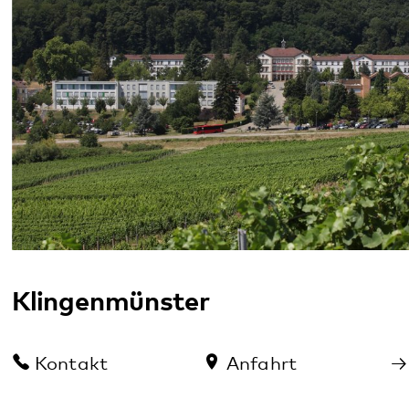
Veranstaltungen
Ausstellung „NS-Psychiatrie in der Pfalz“
im August an einem Sonntag offen
23.08.2026
· Klingenmünster
Zweitägiges Schlafseminar für Menschen
mit Ein- und Durchschlafstörungen
05.10.2026
· Digitale Veranstaltung