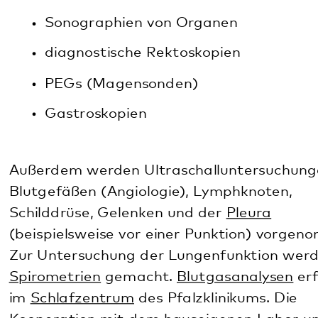
Blutgefäßen (Angiologie), Lymphknoten,
Schilddrüse, Gelenken und der
Pleura
(beispielsweise vor einer Punktion) vorgenommen.
Zur Untersuchung der Lungenfunktion werden
Spirometrien
gemacht.
Blutgasanalysen
erfolgen
im
Schlafzentrum
des Pfalzklinikums. Die
Kooperation mit dem hauseigenen Labor und der
Röntgenabteilung ist eng und eingespielt.
Ansprechperson