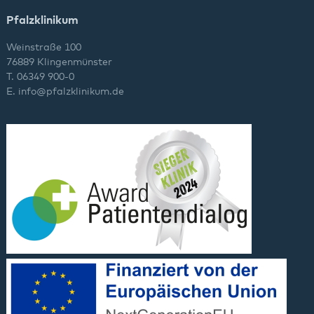
Pfalzklinikum
Weinstraße 100
76889 Klingenmünster
T. 06349 900-0
E.
info
@
pfalzklinikum.de