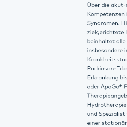
Über die akut-
Kompetenzen i
Syndromen. Hi
zielgerichtete
beinhaltet all
insbesondere i
Krankheitssta
Parkinson-Erkr
Erkrankung bi
oder ApoGo®-P
Therapieangebo
Hydrotherapie
und Spezialist
einer stationä