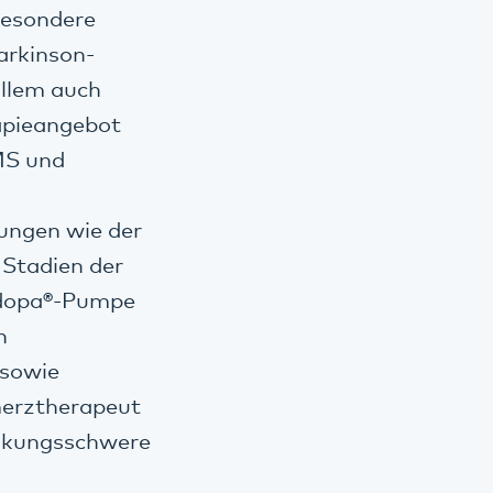
besondere
arkinson-
allem auch
rapieangebot
MS und
ungen wie der
 Stadien der
odopa®-Pumpe
n
 sowie
merztherapeut
ankungsschwere