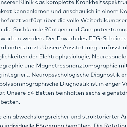
unserer Klinik das komplette Krankheitsspektr
nkret kennenlernen und anschaulich in einem R
Chefarzt verfügt über die volle Weiterbildungs
nn die Sachkunde Röntgen und Computer-tomog
rworben werden. Der Erwerb des EEG-Scheines
ird unterstützt. Unsere Ausstattung umfasst a
ichkeiten der Elektrophysiologie, Neurosonolo
graphie und Magnetresonanztomographie mit
g integriert. Neuropsychologische Diagnostik erf
 polysomnographische Diagnostik ist in enger 
r. Unsere 54 Betten beinhalten sechs eigenstä
betten.
e ein abwechslungsreicher und strukturierter Ar
 individuelle Förderung bemühen. Die Rotation