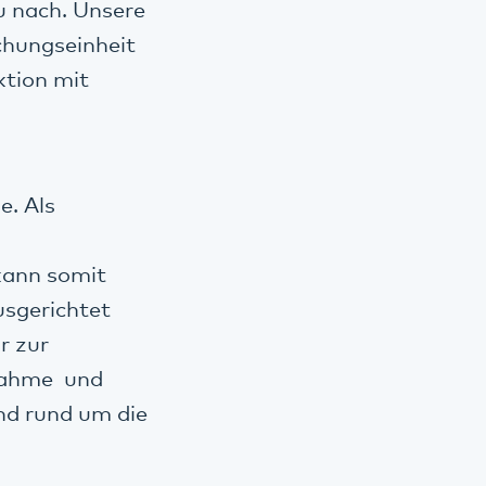
u nach. Unsere
chungseinheit
tion mit
e. Als
 kann somit
usgerichtet
r zur
fnahme und
ind rund um die