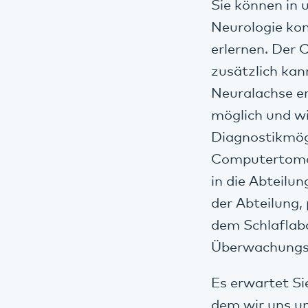
Sie können in 
Neurologie ko
erlernen. Der 
zusätzlich ka
Neuralachse e
möglich und w
Diagnostikmögl
Computertomo
in die Abteilun
der Abteilung,
dem Schlaflabo
Überwachungs
Es erwartet Si
dem wir uns um