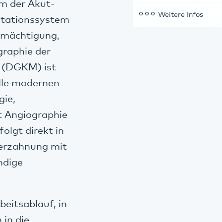
um der Akut-
Weitere Infos
otationssystem
ermächtigung,
raphie der
 (DGKM) ist
lle modernen
gie,
 Angiographie
olgt direkt in
Verzahnung mit
ndige
beitsablauf, in
 in die