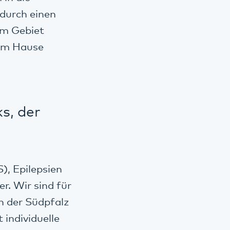
 durch einen
im Gebiet
 im Hause
e
s, der
), Epilepsien
r. Wir sind für
n der Südpfalz
individuelle