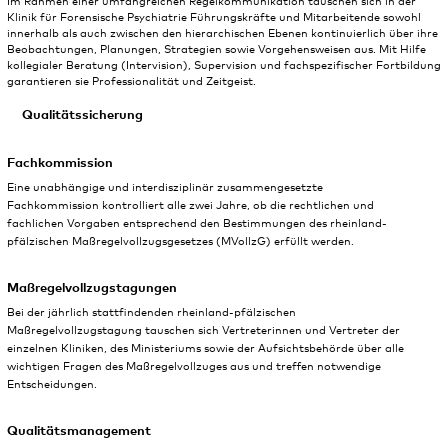
Im Rahmen einer umfangreichen Regelkommunikation tauschen sich in der
Klinik für Forensische Psychiatrie Führungskräfte und Mitarbeitende sowohl
innerhalb als auch zwischen den hierarchischen Ebenen kontinuierlich über ihre
Beobachtungen, Planungen, Strategien sowie Vorgehensweisen aus. Mit Hilfe
kollegialer Beratung (Intervision), Supervision und fachspezifischer Fortbildung
garantieren sie Professionalität und Zeitgeist.
Qualitätssicherung
Fachkommission
Eine unabhängige und interdisziplinär zusammengesetzte
Fachkommission kontrolliert alle zwei Jahre, ob die rechtlichen und
fachlichen Vorgaben entsprechend den Bestimmungen des rheinland-
pfälzischen Maßregelvollzugsgesetzes (MVollzG) erfüllt werden.
Maßregelvollzugstagungen
Bei der jährlich stattfindenden rheinland-pfälzischen
Maßregelvollzugstagung tauschen sich Vertreterinnen und Vertreter der
einzelnen Kliniken, des Ministeriums sowie der Aufsichtsbehörde über alle
wichtigen Fragen des Maßregelvollzuges aus und treffen notwendige
Entscheidungen.
Qualitätsmanagement