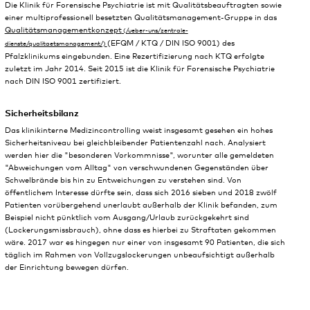
Die Klinik für Forensische Psychiatrie ist mit Qualitätsbeauftragten sowie
einer multiprofessionell besetzten Qualitätsmanagement-Gruppe in das
Qualitätsmanagementkonzept
(EFQM / KTQ / DIN ISO 9001) des
Pfalzklinikums eingebunden. Eine Rezertifizierung nach KTQ erfolgte
zuletzt im Jahr 2014. Seit 2015 ist die Klinik für Forensische Psychiatrie
nach DIN ISO 9001 zertifiziert.
Sicherheitsbilanz
Das klinikinterne Medizincontrolling weist insgesamt gesehen ein hohes
Sicherheitsniveau bei gleichbleibender Patientenzahl nach. Analysiert
werden hier die "besonderen Vorkommnisse", worunter alle gemeldeten
"Abweichungen vom Alltag" von verschwundenen Gegenständen über
Schwelbrände bis hin zu Entweichungen zu verstehen sind. Von
öffentlichem Interesse dürfte sein, dass sich 2016 sieben und 2018 zwölf
Patienten vorübergehend unerlaubt außerhalb der Klinik befanden, zum
Beispiel nicht pünktlich vom Ausgang/Urlaub zurückgekehrt sind
(Lockerungsmissbrauch), ohne dass es hierbei zu Straftaten gekommen
wäre. 2017 war es hingegen nur einer von insgesamt 90 Patienten, die sich
täglich im Rahmen von Vollzugslockerungen unbeaufsichtigt außerhalb
der Einrichtung bewegen dürfen.