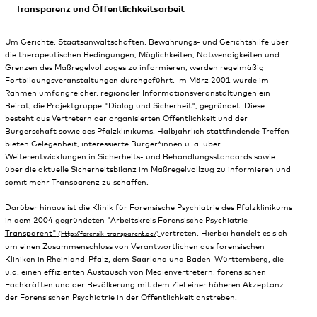
Transparenz und Öffentlichkeitsarbeit
Um Gerichte, Staatsanwaltschaften, Bewährungs- und Gerichtshilfe über
die therapeutischen Bedingungen, Möglichkeiten, Notwendigkeiten und
Grenzen des Maßregelvollzuges zu informieren, werden regelmäßig
Fortbildungsveranstaltungen durchgeführt. Im März 2001 wurde im
Rahmen umfangreicher, regionaler Informationsveranstaltungen ein
Beirat, die Projektgruppe "Dialog und Sicherheit", gegründet. Diese
besteht aus Vertretern der organisierten Öffentlichkeit und der
Bürgerschaft sowie des Pfalzklinikums. Halbjährlich stattfindende Treffen
bieten Gelegenheit, interessierte Bürger*innen u. a. über
Weiterentwicklungen in Sicherheits- und Behandlungsstandards sowie
über die aktuelle Sicherheitsbilanz im Maßregelvollzug zu informieren und
somit mehr Transparenz zu schaffen.
Darüber hinaus ist die Klinik für Forensische Psychiatrie des Pfalzklinikums
in dem 2004 gegründeten
"Arbeitskreis Forensische Psychiatrie
Transparent"
vertreten. Hierbei handelt es sich
um einen Zusammenschluss von Verantwortlichen aus forensischen
Kliniken in Rheinland-Pfalz, dem Saarland und Baden-Württemberg, die
u.a. einen effizienten Austausch von Medienvertretern, forensischen
Fachkräften und der Bevölkerung mit dem Ziel einer höheren Akzeptanz
der Forensischen Psychiatrie in der Öffentlichkeit anstreben.