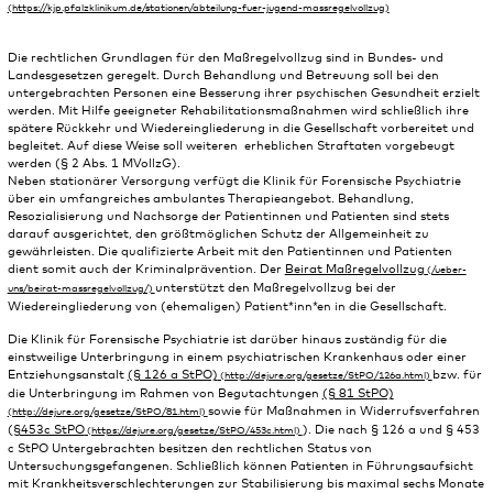
Die rechtlichen Grundlagen für den Maßregelvollzug sind in Bundes- und
Landesgesetzen geregelt. Durch Behandlung und Betreuung soll bei den
untergebrachten Personen eine Besserung ihrer psychischen Gesundheit erzielt
werden. Mit Hilfe geeigneter Rehabilitationsmaßnahmen wird schließlich ihre
spätere Rückkehr und Wiedereingliederung in die Gesellschaft vorbereitet und
begleitet. Auf diese Weise soll weiteren erheblichen Straftaten vorgebeugt
werden (§ 2 Abs. 1 MVollzG).
Neben stationärer Versorgung verfügt die Klinik für Forensische Psychiatrie
über ein umfangreiches ambulantes Therapieangebot. Behandlung,
Resozialisierung und Nachsorge der Patientinnen und Patienten sind stets
darauf ausgerichtet, den größtmöglichen Schutz der Allgemeinheit zu
gewährleisten. Die qualifizierte Arbeit mit den Patientinnen und Patienten
dient somit auch der Kriminalprävention. Der
Beirat Maßregelvollzug
unterstützt den Maßregelvollzug bei der
Wiedereingliederung von (ehemaligen) Patient*inn*en in die Gesellschaft.
Die Klinik für Forensische Psychiatrie ist darüber hinaus zuständig für die
einstweilige Unterbringung in einem psychiatrischen Krankenhaus oder einer
Entziehungsanstalt
(§ 126 a StPO)
bzw. für
die Unterbringung im Rahmen von Begutachtungen
(§ 81 StPO)
sowie für Maßnahmen in Widerrufsverfahren
(
§453c StPO
). Die nach § 126 a und § 453
c StPO Untergebrachten besitzen den rechtlichen Status von
Untersuchungsgefangenen. Schließlich können Patienten in Führungsaufsicht
mit Krankheitsverschlechterungen zur Stabilisierung bis maximal sechs Monate