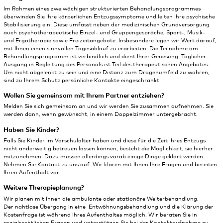
Im Rahmen eines zweiwöchigen strukturierten Behandlungsprogrammes
überwinden Sie Ihre körperlichen Entzugssymptome und leiten Ihre psychische
Stabilisierung ein. Diese umfasst neben der medizinischen Grundversorgung
auch psychotherapeutische Einzel- und Gruppengespräche, Sport-, Musik-
und Ergotherapie sowie Freizeitangebote. Insbesondere legen wir Wert darauf,
mit Ihnen einen sinnvollen Tagesablauf zu erarbeiten. Die Teilnahme am
Behandlungsprogramm ist verbindlich und dient Ihrer Genesung. Täglicher
Ausgang in Begleitung des Personals ist Teil des therapeutischen Angebotes.
Um nicht abgelenkt zu sein und eine Distanz zum Drogenumfeld zu wahren,
sind zu Ihrem Schutz persönliche Kontakte eingeschränkt.
Wollen Sie gemeinsam mit Ihrem Partner entziehen?
Melden Sie sich gemeinsam an und wir werden Sie zusammen aufnehmen. Sie
werden dann, wenn gewünscht, in einem Doppelzimmer untergebracht.
Haben Sie Kinder?
Falls Sie Kinder im Vorschulalter haben und diese für die Zeit Ihres Entzugs
nicht anderweitig betreuen lassen können, besteht die Möglichkeit, sie hierher
mitzunehmen. Dazu müssen allerdings vorab einige Dinge geklärt werden.
Nehmen Sie Kontakt zu uns auf: Wir klären mit Ihnen Ihre Fragen und bereiten
Ihren Aufenthalt vor.
Weitere Therapieplanung?
Wir planen mit Ihnen die ambulante oder stationäre Weiterbehandlung.
Der nahtlose Übergang in eine Entwöhnungsbehandlung und die Klärung der
Kostenfrage ist während Ihres Aufenthaltes möglich. Wir beraten Sie in
sozialrechtlichen Fragen und unterstützen Sie bei der Kontaktaufnahme zu