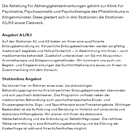
Die Abteilung für Abhängigkeitserkrankungen gehört zur Klinik für
Psychiatrie, Psychosomatik und Psychotherapie des Pfalzklinikums in
Klingenmünster. Diese gliedert sich in drei Stationen: die Stationen
A1/A3 sowie Cleaneck.
Angebot A1/A3
Auf den Stationen A1 und A3 bieten wir Ihnen eine qualifizierte
Entzugsbehandlung an. Körperliche Entzugsbeschwerden werden sorgfältig
medizinisch begleitet und falls erforderlich – in Abstimmung mit Ihnen – auch
medikamentös behandelt. Zusätzlich unterstützen wir Sie mit Akupunktur,
Aromatherapie und Entspannungsmethoden. Wir kümmern uns auch um
Begleit- und Folgeerkrankungen des Suchtmittelkonsums sowie um Krisen im
Zusammenhang mit dem Konsum.
Stationäres Angebot
Sie können hier im Rahmen eines zwei- bis dreiwöchigen
Behandlungsprogramms Ihre körperlichen Entzugsbeschwerden überwinden
und sich psychisch stabilisieren. Das Programm umfasst neben der
medizinischen Behandlung auch psychotherapeutische Einzel- und
Gruppengespräche, Ergo- und Sporttherapie sowie Freizeitangebote. Wichtiger
Bestandteil ist die Aufklärung und Beratung im Hinblick auf ambulante und
stationäre Hilfsangebote. Wir planen mit Ihnen die stationäre
Weiterbehandlung und die Anbindung an Selbsthilfegruppen. Die nahtlose
Weitervermittlung in eine Entwöhnungsbehandlung und die Klärung der
Kostenfrage ist während Ihres Aufenthaltes möglich.