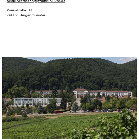
heide.herrmann@pfalzklinikum.de
Weinstraße 100
76889 Klingenmünster