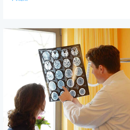
Neurologie
In der neurologischen Klinik des Pfalzklinikums
werden alle Erkrankungen des Gehirns, des
Rückenmarks, der Nerven und der Muskulatur
behandelt. Schlaganfälle, Parkinson-
Erkrankungen, Multiple Sklerose (MS), Epilepsien
und beginnende Demenzen sind die häufigsten
Krankheitsbilder.
Mehr