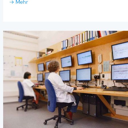
Schlafmedizin
Im interdisziplinären Schlafzentrum des
Pfalzklinikums ist ein multiprofessionelles Team
tätig, das die meisten Schlafstörungen
diagnostizieren und behandeln kann. Neben
häufigen können auch seltenere Erkrankungen