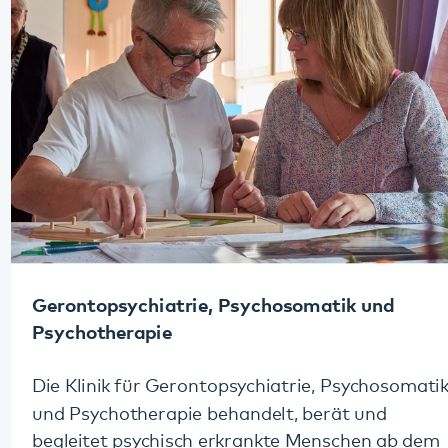
Gerontopsychiatrie, Psychosomatik und
Psychotherapie
Die Klinik für Gerontopsychiatrie, Psychosomatik
und Psychotherapie behandelt, berät und
begleitet psychisch erkrankte Menschen ab dem
65. Lebensjahr. Ihre Angebote umfassen
stationäre und
ambulante
Behandlungsmöglichkeiten
mit
Gedächtnisambulanz
und
Zuhause-Behandlung
.
Mehr