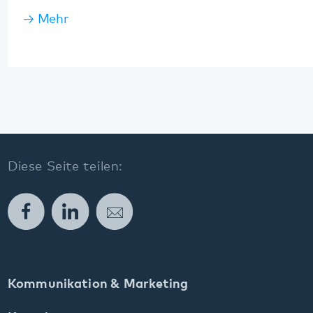
Weinstraße 100
76889 Klingenmünster
T. 06349 900-0
E.
info
@
pfalzklinikum.de