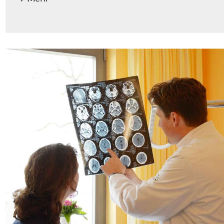
Neurologie
In der neurologischen Klinik des Pfalzklinikums
werden alle Erkrankungen des Gehirns, des
Rückenmarks, der Nerven und der Muskulatur
behandelt. Schlaganfälle, Parkinson-
Erkrankungen, Multiple Sklerose (MS), Epilepsien
und beginnende Demenzen sind die häufigsten
Krankheitsbilder.
Mehr