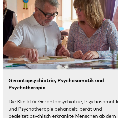
Gerontopsychiatrie, Psychosomatik und
Psychotherapie
Die Klinik für Gerontopsychiatrie, Psychosomatik
und Psychotherapie behandelt, berät und
begleitet psychisch erkrankte Menschen ab dem
65. Lebensjahr. Ihre Angebote umfassen
stationäre und
ambulante
Behandlungsmöglichkeiten
mit
Gedächtnisambulanz
und
Zuhause-Behandlung
.
Mehr