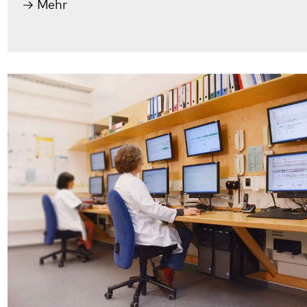
Schlafmedizin
Im interdisziplinären Schlafzentrum des
Pfalzklinikums ist ein multiprofessionelles Team
tätig, das die meisten Schlafstörungen
diagnostizieren und behandeln kann. Neben
häufigen können auch seltenere Erkrankungen