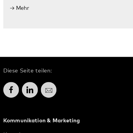
Weinstraße 100
76889 Klingenmünster
T. 06349 900-0
E.
info
@
pfalzklinikum.de