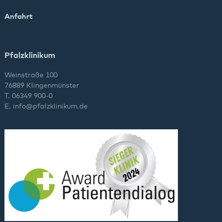
Anfahrt
Pfalzklinikum
Weinstraße 100
76889 Klingenmünster
T. 06349 900-0
E.
info
@
pfalzklinikum.de