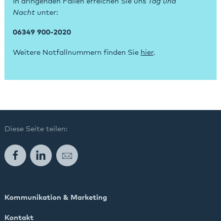
In dringenden Fällen erreichen Sie uns
Tag und
Nacht
unter:
06349 900-2020
Weitere Notfallnummern finden Sie
hier
.
Diese Seite teilen:
Facebook
LinkedIn
E-Mail
Kommunikation & Marketing
Kontakt