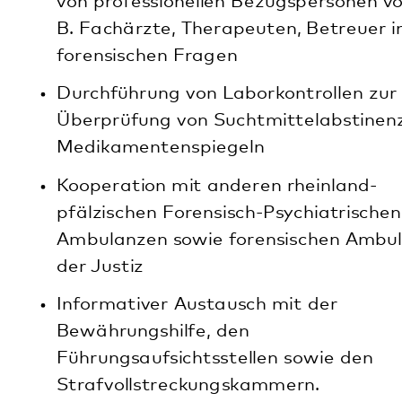
Bewährungshilfe, den
Führungsaufsichtsstellen sowie den
Strafvollstreckungskammern.
Gesetzliche Vorgaben
Nach den gesetzlichen Vorgaben sollen in der
ambulanten forensisch-psychiatrischen
Behandlung Maßnahmen durchgeführt werden, die
die Resozialisierung der Patienten bereits während
ihrer stationären Unterbringung und schließlich
nach Entlassung aus dem Maßregelvollzug fördern.
Mit Hilfe weiterführender Vollzugslockerungen wird
erprobt, inwieweit Patientinnen und Patienten das
im geschützten Rahmen Gelernte auch unter
allmählich zunehmenden Alltagsbedingungen
erfolgreich umsetzen können. Die Nachsorge