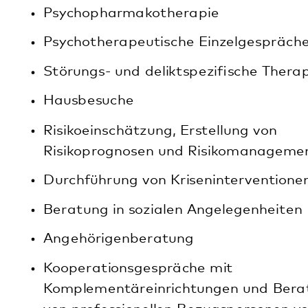
Beratung in sozialen Angelegenheiten
Angehörigenberatung
Kooperationsgespräche mit
Komplementäreinrichtungen und Beratung
von professionellen Bezugspersonen vor Ort, z.
B. Fachärzte, Therapeuten, Betreuer in
forensischen Fragen
Durchführung von Laborkontrollen zur
Überprüfung von Suchtmittelabstinenz und
Medikamentenspiegeln
Kooperation mit anderen rheinland-
pfälzischen Forensisch-Psychiatrischen
Ambulanzen sowie forensischen Ambulanzen
der Justiz
Informativer Austausch mit der