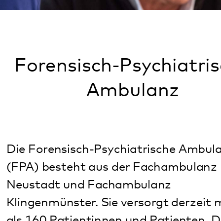
Forensisch-Psychiatrische
Ambulanz
Die Forensisch-Psychiatrische Ambulanz
(FPA) besteht aus der Fachambulanz
Neustadt und Fachambulanz
Klingenmünster. Sie versorgt derzeit mehr
als 160 Patientinnen und Patienten. Dies
geschieht durch ein multiprofessionelles
Behandlungsteam sowohl in den Räumen
der Fachambulanzen als auch aufsuchend
im Lebensumfeld der zu betreuenden
Personen außerhalb der Klinik.