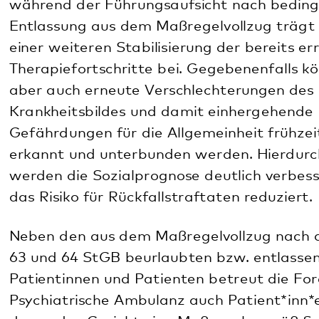
im Rahmen der Führungsaufsicht entsprechende
Weisungen (§ 68b Abs. 1 Satz 1 Nr. 11 StGB)
erteilt hat.
Der
Beirat Maßregelvollzug
unterstützt den
Maßregelvollzug (MRV) bei der
Wiedereingliederung von (ehemaligen)
Patient*inn*en in die Gesellschaft.
Ansprechperson