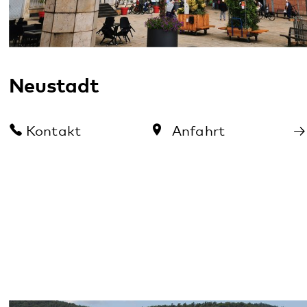
im August an einem Sonntag offen
23.08.2026
· Klingenmünster
Zweitägiges Schlafseminar für Menschen
mit Ein- und Durchschlafstörungen
05.10.2026
· Digitale Veranstaltung
Alle Veranstaltungen
Aktuelles
Informationsabend des
Adoleszentenzentrum im Pfalzklinikum