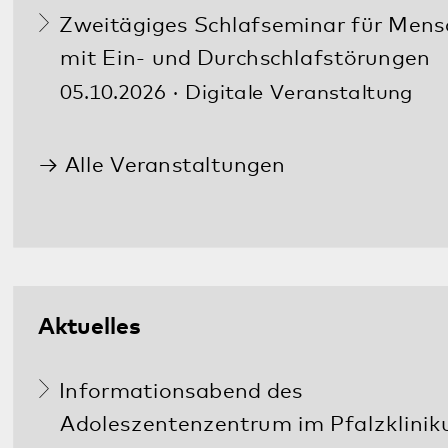
Kommunikation & Marketing
Kontakt
Anfahrt
Pfalzklinikum
Weinstraße 100
76889 Klingenmünster
T. 06349 900-0
E.
info
@
pfalzklinikum.de