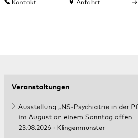
In dringenden Fällen erreichen Sie uns
Tag
und Nacht
unter:
06349 900-2020
Weitere Notfallnummern finden Sie
hier
.
Diese Seite teilen:
Facebook
LinkedIn
E-Mail