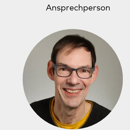
andreas.weisert@pfalzklinikum.de
Sabine Eickert
Pädagogisch-Pflegerische Leiterin
Fachambulanz Neustadt