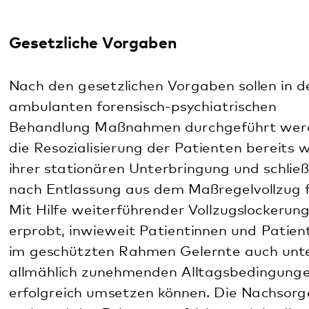
während der Führungsaufsicht nach bedingter
Entlassung aus dem Maßregelvollzug trägt zu
einer weiteren Stabilisierung der bereits erreichten
Therapiefortschritte bei. Gegebenenfalls können so
aber auch erneute Verschlechterungen des
Krankheitsbildes und damit einhergehende
Gefährdungen für die Allgemeinheit frühzeitig
erkannt und unterbunden werden. Hierdurch
werden die Sozialprognose deutlich verbessert und
das Risiko für Rückfallstraftaten reduziert.
Neben den aus dem Maßregelvollzug nach den §§
63 und 64 StGB beurlaubten bzw. entlassenen
Patientinnen und Patienten betreut die Forensisch-
Psychiatrische Ambulanz auch Patient*inn*en, bei
denen das Gericht eine Maßregel gemäß § 63 oder
§ 64 StGB zwar angeordnet, jedoch vorerst auf
Bewährung ausgesetzt (§ 67b StGB) und zugleich