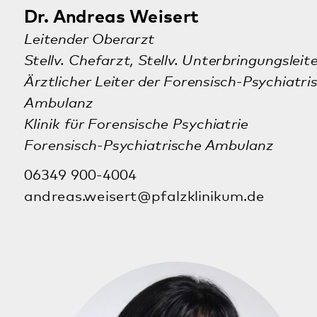
Forensisch-Psychiatrische Ambulanz
Klinik für Forensische Psychiatrie
06321 38569-31
06321 38569-49
sabine.eickert@pfalzklinikum.de
Friedrichstraße 4
67433 Neustadt