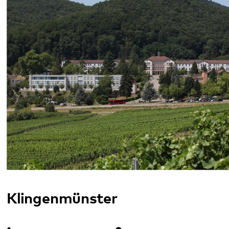
31.07.2026
Ausstellung „NS-Psychiatrie in der Pfalz“
im August an einem Sonntag offen
13.07.2026
Alle Meldungen
Im Notfall
Sie benötigen Hilfe? Ihnen oder einem
Familienmitglied geht es schlecht? Ärztliche
Hilfe wird so schnell wie möglich benötigt?