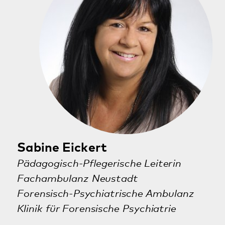
Daniela Rohloff
Sekretärin
Fachambulanz Neustadt
Forensisch-Psychiatrische Ambulanz
Klinik für Forensische Psychiatrie
06321 38569-30
ambulanz-forensik@pfalzklinikum.de
Friedrichstraße 4
67433 Neustadt