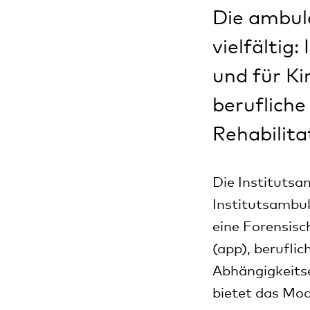
Die ambul
vielfältig
und für Ki
berufliche
Rehabilita
Die Institutsa
Institutsambu
eine Forensisc
(app), berufli
Abhängigkeits
bietet das Mo