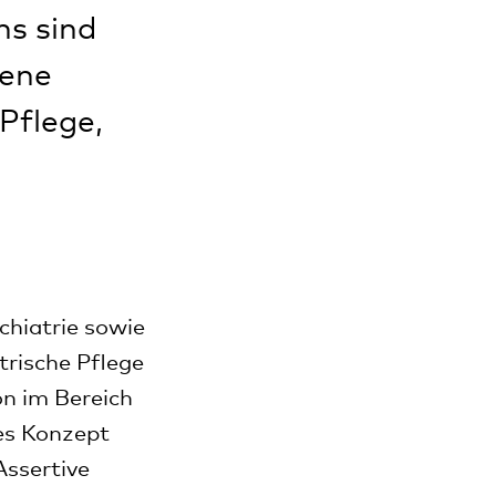
ms sind
sene
Pflege,
hiatrie sowie
trische Pflege
on im Bereich
es Konzept
ssertive