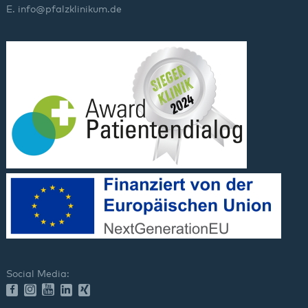
E.
info
@
pfalzklinikum.de
Social Media: