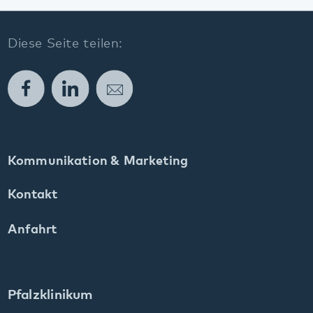
Kommunikation & Marketing
Kontakt
Anfahrt
Pfalzklinikum
Weinstraße 100
76889 Klingenmünster
T. 06349 900-0
E.
info
@
pfalzklinikum.de