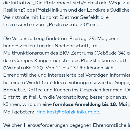
bundesweiten Tag der Nachbarschaft, im
Multifunktionsraum des BKV-Zentrums (Gebäude 34) auf
dem Campus Klingenmünster des Pfalzklinikums statt
(Weinstraße 100). Von 11 bis 13 Uhr können sich
Ehrenamtliche und Interessierte bei Vorträgen informieren,
bei einem World-Café Ideen einbringen sowie bei Suppe,
Baguette, Kaffee und Kuchen ins Gespräch kommen. Der
Eintritt ist frei. Um die Veranstaltung besser planen zu
können, wird um eine
formlose Anmeldung bis 18. Mai
per
Mail gebeten:
irina.kast
@
pfalzklinikum.de
.
Welchen Herausforderungen begegnen Ehrenamtliche im
Alltag jenseits der finanziellen Fragen? Dazu hält Business-
& Lifecoach Jutta Lischke von der Initiative „Stark im
Ehrenamt“ einen Impulsvortrag. Danach berichten Helga
Schreieck vom Haus der Familie Bad Bergzabern, Armin
Schowalter vom Landauer Verein Südstern e.V., Nicole
Kästle von den Sportfreunden Dierbach und Sebastian
Löhlein vom SV Klingenmünster in Kurzvorträgen von ihren