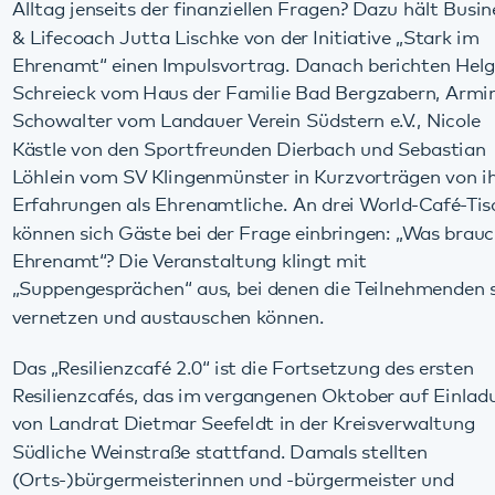
Erfahrungen als Ehrenamtliche. An drei World-Café-Tischen
können sich Gäste bei der Frage einbringen: „Was braucht
Ehrenamt“? Die Veranstaltung klingt mit
„Suppengesprächen“ aus, bei denen die Teilnehmenden sich
vernetzen und austauschen können.
Das „Resilienzcafé 2.0“ ist die Fortsetzung des ersten
Resilienzcafés, das im vergangenen Oktober auf Einladung
von Landrat Dietmar Seefeldt in der Kreisverwaltung
Südliche Weinstraße stattfand. Damals stellten
(Orts-)bürgermeisterinnen und -bürgermeister und
Ehrenamtliche dörfliche Initiativen vor, die niedrigschwellig
Menschen zusammenbringen und so für eine „gute
Nachbarschaft“ im Kreis SÜW sorgen. Die Initiative „Die
Pfalz macht sich/dich stark. Wege zur Resilienz“ hat es sich
zum Ziel gemacht, das seelische Wohlbefinden in der
Region zu stärken. Nicht nur Einzelpersonen können dabei
ihre Resilienz „trainieren“, auch ganze Kommunen können
etwas für ihre Resilienz tun. Das „Resilienzcafé 2.0“ soll
dafür Impulse liefern.