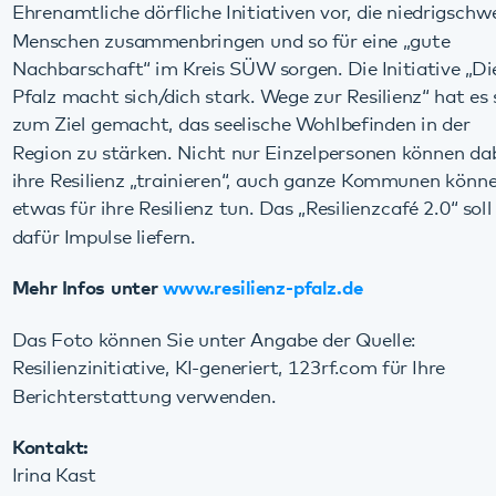
Mehr Infos unter
www.resilienz-pfalz.de
Das Foto können Sie unter Angabe der Quelle:
Resilienzinitiative, KI-generiert, 123rf.com für Ihre
Berichterstattung verwenden.
Kontakt:
Irina Kast
Projektleiterin Resilienz-Plattform
Pfalzklinikum, Unternehmenskommunikation
Tel.: 06349/900-1641
E-Mail:
irina.kast
@
pfalzklinikum.de