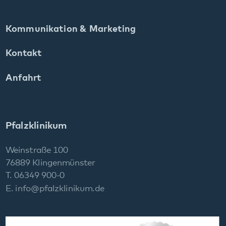
76889 Klingenmünster
T. 06349 900-0
E.
info
@
pfalzklinikum.de