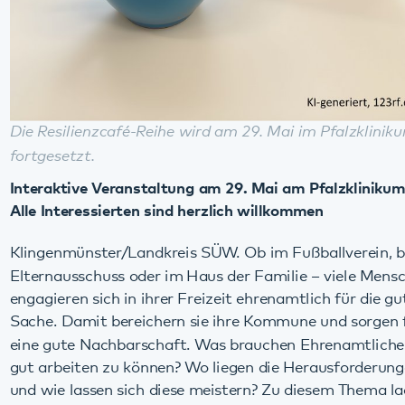
Die Resilienzcafé-Reihe wird am 29. Mai im Pfalzklinikum
fortgesetzt.
Interaktive Veranstaltung am 29. Mai am Pfalzklinikum –
Alle Interessierten sind herzlich willkommen
Klingenmünster/Landkreis SÜW. Ob im Fußballverein, beim
Elternausschuss oder im Haus der Familie – viele Menschen
engagieren sich in ihrer Freizeit ehrenamtlich für die gute
Sache. Damit bereichern sie ihre Kommune und sorgen für
eine gute Nachbarschaft. Was brauchen Ehrenamtliche, um
gut arbeiten zu können? Wo liegen die Herausforderungen
und wie lassen sich diese meistern? Zu diesem Thema laden
die Initiative „Die Pfalz macht sich/dich stark. Wege zur
Resilienz“, das Pfalzklinikum und der Landkreis Südliche
Weinstraße mit Landrat Dietmar Seefeldt alle
Interessierten zum „Resilienzcafé 2.0“ ein.
Die Veranstaltung findet am Freitag, 29. Mai, dem