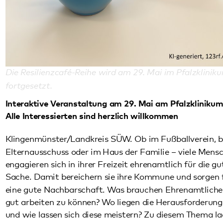
Die Resilienzcafé-Reihe wird am 29. Mai im Pfalzklinikum
fortgesetzt.
Interaktive Veranstaltung am 29. Mai am Pfalzklinikum –
Alle Interessierten sind herzlich willkommen
Klingenmünster/Landkreis SÜW. Ob im Fußballverein, beim
Elternausschuss oder im Haus der Familie – viele Menschen
engagieren sich in ihrer Freizeit ehrenamtlich für die gute
Sache. Damit bereichern sie ihre Kommune und sorgen für
eine gute Nachbarschaft. Was brauchen Ehrenamtliche, um
gut arbeiten zu können? Wo liegen die Herausforderungen
und wie lassen sich diese meistern? Zu diesem Thema laden
die Initiative „Die Pfalz macht sich/dich stark. Wege zur
Resilienz“, das Pfalzklinikum und der Landkreis Südliche
Weinstraße mit Landrat Dietmar Seefeldt alle
Interessierten zum „Resilienzcafé 2.0“ ein.
Die Veranstaltung findet am Freitag, 29. Mai, dem