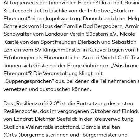
Erfahrungen als Ehrenamtliche. An drei World-Café-Tischen
können sich Gäste bei der Frage einbringen: „Was braucht
Ehrenamt“? Die Veranstaltung klingt mit
„Suppengesprächen“ aus, bei denen die Teilnehmenden sich
vernetzen und austauschen können.
Das „Resilienzcafé 2.0“ ist die Fortsetzung des ersten
Resilienzcafés, das im vergangenen Oktober auf Einladung
von Landrat Dietmar Seefeldt in der Kreisverwaltung
Südliche Weinstraße stattfand. Damals stellten
(Orts-)bürgermeisterinnen und -bürgermeister und
Ehrenamtliche dörfliche Initiativen vor, die niedrigschwellig
Menschen zusammenbringen und so für eine „gute
Nachbarschaft“ im Kreis SÜW sorgen. Die Initiative „Die
Pfalz macht sich/dich stark. Wege zur Resilienz“ hat es sich
zum Ziel gemacht, das seelische Wohlbefinden in der
Region zu stärken. Nicht nur Einzelpersonen können dabei
ihre Resilienz „trainieren“, auch ganze Kommunen können
etwas für ihre Resilienz tun. Das „Resilienzcafé 2.0“ soll
dafür Impulse liefern.