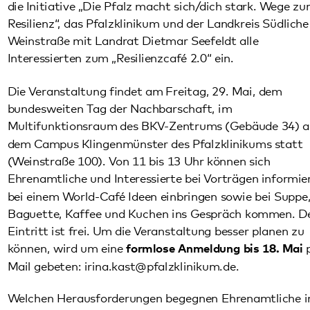
bundesweiten Tag der Nachbarschaft, im
Multifunktionsraum des BKV-Zentrums (Gebäude 34) auf
dem Campus Klingenmünster des Pfalzklinikums statt
(Weinstraße 100). Von 11 bis 13 Uhr können sich
Ehrenamtliche und Interessierte bei Vorträgen informieren,
bei einem World-Café Ideen einbringen sowie bei Suppe,
Baguette, Kaffee und Kuchen ins Gespräch kommen. Der
Eintritt ist frei. Um die Veranstaltung besser planen zu
können, wird um eine
formlose Anmeldung bis 18. Mai
per
Mail gebeten:
irina.kast
@
pfalzklinikum.de
.
Welchen Herausforderungen begegnen Ehrenamtliche im
Alltag jenseits der finanziellen Fragen? Dazu hält Business-
& Lifecoach Jutta Lischke von der Initiative „Stark im
Ehrenamt“ einen Impulsvortrag. Danach berichten Helga
Schreieck vom Haus der Familie Bad Bergzabern, Armin
Schowalter vom Landauer Verein Südstern e.V., Nicole
Kästle von den Sportfreunden Dierbach und Sebastian
Löhlein vom SV Klingenmünster in Kurzvorträgen von ihren