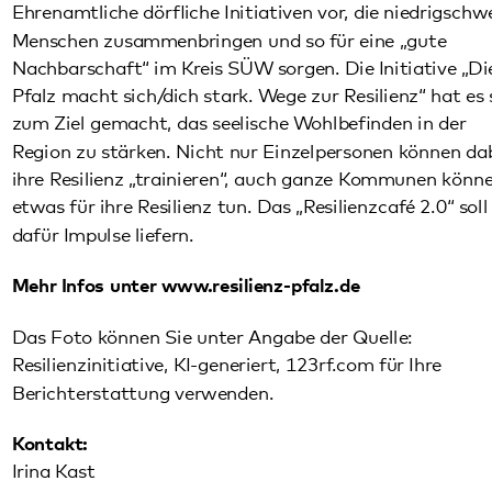
Mehr Infos unter
www.resilienz-pfalz.de
Das Foto können Sie unter Angabe der Quelle:
Resilienzinitiative, KI-generiert, 123rf.com für Ihre
Berichterstattung verwenden.
Kontakt:
Irina Kast
Projektleiterin Resilienz-Plattform
Pfalzklinikum, Unternehmenskommunikation
Tel.: 06349/900-1641
E-Mail:
irina.kast
@
pfalzklinikum.de