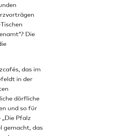
eunden
urzvorträgen
-Tischen
renamt“? Die
die
nzcafés, das im
eldt in der
ten
iche dörfliche
en und so für
 „Die Pfalz
el gemacht, das