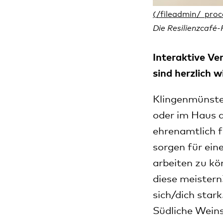
Die Resilienzcafé-
Interaktive Ve
sind herzlich 
Klingenmünste
oder im Haus d
ehrenamtlich f
sorgen für ei
arbeiten zu kö
diese meistern
sich/dich star
Südliche Weins