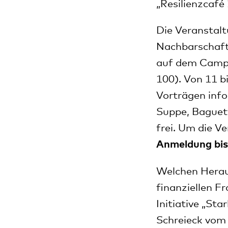
„Resilienzcafé 
Die Veranstalt
Nachbarschaft
auf dem Campu
100). Von 11 b
Vorträgen info
Suppe, Baguett
frei. Um die V
Anmeldung bis
Welchen Herau
finanziellen F
Initiative „St
Schreieck vom