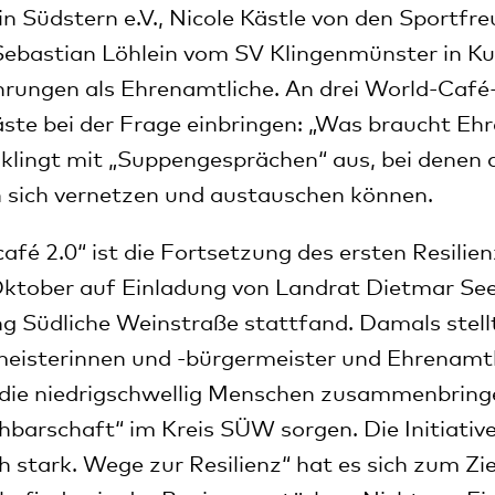
n Südstern e.V., Nicole Kästle von den Sportfr
Sebastian Löhlein vom SV Klingenmünster in K
hrungen als Ehrenamtliche. An drei World-Café
ste bei der Frage einbringen: „Was braucht Eh
klingt mit „Suppengesprächen“ aus, bei denen 
 sich vernetzen und austauschen können.
afé 2.0“ ist die Fortsetzung des ersten Resilie
ktober auf Einladung von Landrat Dietmar Seef
g Südliche Weinstraße stattfand. Damals stell
eisterinnen und -bürgermeister und Ehrenamtl
r, die niedrigschwellig Menschen zusammenbring
hbarschaft“ im Kreis SÜW sorgen. Die Initiative
h stark. Wege zur Resilienz“ hat es sich zum Zi