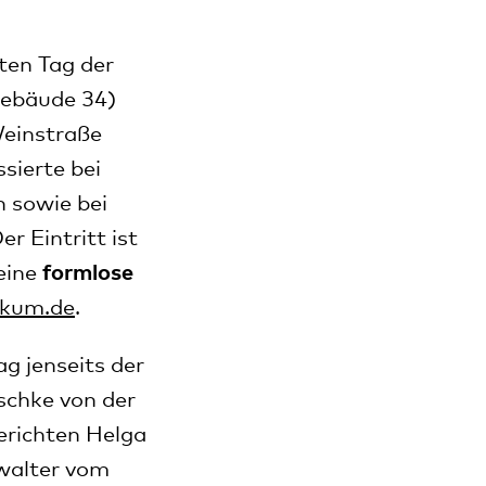
ten Tag der
Gebäude 34)
Weinstraße
sierte bei
n sowie bei
 Eintritt ist
eine
formlose
nikum.de
.
g jenseits der
schke von der
erichten Helga
walter vom