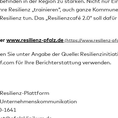
befinden in der Region zu stärken. Nicht nur E
hre Resilienz „trainieren“, auch ganze Kommun
Resilienz tun. Das „Resilienzcafé 2.0“ soll dafü
ter
www.resilienz-pfalz.de
n Sie unter Angabe der Quelle: Resilienzinitiati
rf.com für Ihre Berichterstattung verwenden.
 Resilienz-Plattform
, Unternehmenskommunikation
00-1641