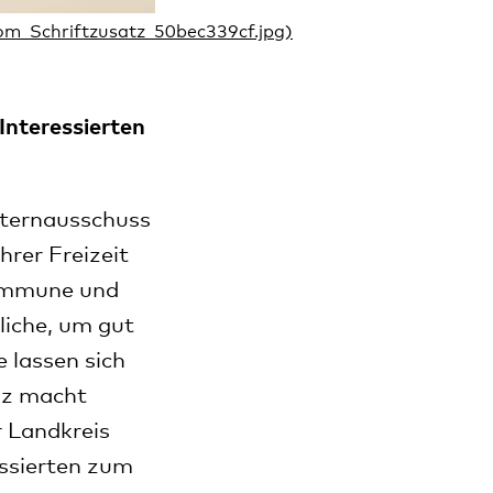
Interessierten
lternausschuss
hrer Freizeit
Kommune und
liche, um gut
 lassen sich
alz macht
r Landkreis
essierten zum