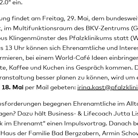
2.0“ ein.
ung findet am Freitag, 29. Mai, dem bundeswei
, im Multifunktionsraum des BKV-Zentrums (
s Klingenmünster des Pfalzklinikums statt (
is 13 Uhr können sich Ehrenamtliche und Interes
rmieren, bei einem World-Café Ideen einbringe
e, Kaffee und Kuchen ins Gespräch kommen. Der
eranstaltung besser planen zu können, wird um 
 18. Mai
per Mail gebeten:
irina.kast
@
pfalzkli
sforderungen begegnen Ehrenamtliche im Allta
ragen? Dazu hält Business- & Lifecoach Jutta Li
ark im Ehrenamt“ einen Impulsvortrag. Danach b
 Haus der Familie Bad Bergzabern, Armin Scho