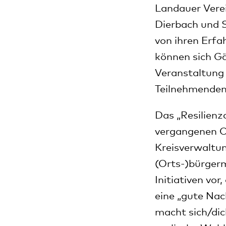
Landauer Verei
Dierbach und 
von ihren Erfa
können sich Gä
Veranstaltung 
Teilnehmenden
Das „Resilienzc
vergangenen O
Kreisverwaltun
(Orts-)bürgerm
Initiativen vo
eine „gute Nac
macht sich/dic