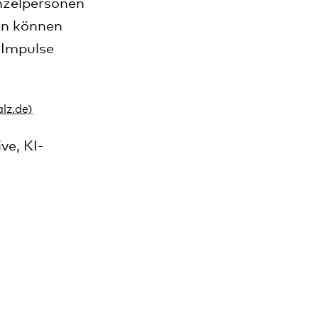
inzelpersonen
en können
r Impulse
ve, KI-