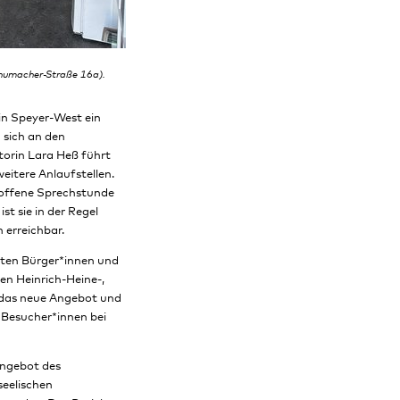
chumacher-Straße 16a).
 in Speyer-West ein
 sich an den
torin Lara Heß führt
itere Anlaufstellen.
 offene Sprechstunde
t sie in der Regel
erreichbar.
erten Bürger*innen und
en Heinrich-Heine-,
 das neue Angebot und
e Besucher*innen bei
Angebot des
seelischen