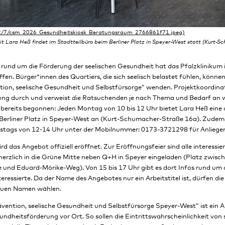
t Lara Heß findet im Stadtteilbüro beim Berliner Platz in Speyer-West statt (Kurt-S
n rund um die Förderung der seelischen Gesundheit hat das Pfalzklinikum
en. Bürger*innen des Quartiers, die sich seelisch belastet fühlen, können
tion, seelische Gesundheit und Selbstfürsorge“ wenden. Projektkoordina
ung durch und verweist die Ratsuchenden je nach Thema und Bedarf an we
bereits begonnen: Jeden Montag von 10 bis 12 Uhr bietet Lara Heß eine
Berliner Platz in Speyer-West an (Kurt-Schumacher-Straße 16a). Zudem is
tags von 12-14 Uhr unter der Mobilnummer: 0173-3721298 für Anliegen 
rd das Angebot offiziell eröffnet. Zur Eröffnungsfeier sind alle interessi
herzlich in die Grüne Mitte neben Q+H in Speyer eingeladen (Platz zwisch
und Eduard-Mörike-Weg). Von 15 bis 17 Uhr gibt es dort Infos rund um
teressierte. Da der Name des Angebotes nur ein Arbeitstitel ist, dürfen di
neuen Namen wählen.
ävention, seelische Gesundheit und Selbstfürsorge Speyer-West“ ist ein 
undheitsförderung vor Ort. So sollen die Eintrittswahrscheinlichkeit von 