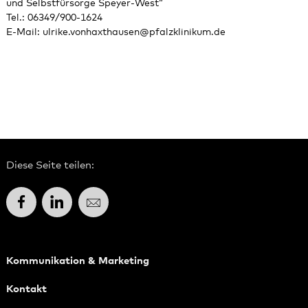
und Selbstfürsorge Speyer-West“
Tel.: 06349/900-1624
E-Mail:
ulrike.vonhaxthausen
@
pfalzklinikum.de
Diese Seite teilen:
Facebook
LinkedIn
E-Mail
Kommunikation & Marketing
Kontakt