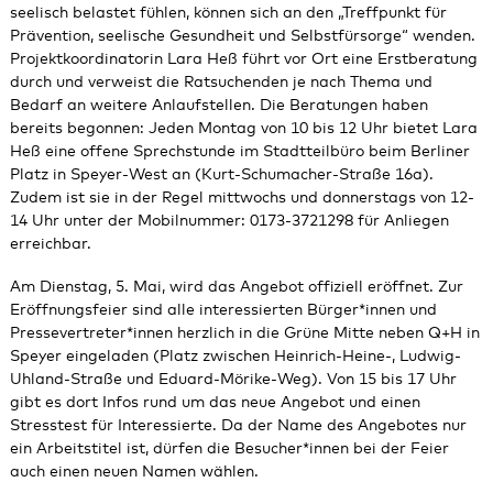
seelisch belastet fühlen, können sich an den „Treffpunkt für
Prävention, seelische Gesundheit und Selbstfürsorge“ wenden.
Projektkoordinatorin Lara Heß führt vor Ort eine Erstberatung
durch und verweist die Ratsuchenden je nach Thema und
Bedarf an weitere Anlaufstellen. Die Beratungen haben
bereits begonnen: Jeden Montag von 10 bis 12 Uhr bietet Lara
Heß eine offene Sprechstunde im Stadtteilbüro beim Berliner
Platz in Speyer-West an (Kurt-Schumacher-Straße 16a).
Zudem ist sie in der Regel mittwochs und donnerstags von 12-
14 Uhr unter der Mobilnummer: 0173-3721298 für Anliegen
erreichbar.
Am Dienstag, 5. Mai, wird das Angebot offiziell eröffnet. Zur
Eröffnungsfeier sind alle interessierten Bürger*innen und
Pressevertreter*innen herzlich in die Grüne Mitte neben Q+H in
Speyer eingeladen (Platz zwischen Heinrich-Heine-, Ludwig-
Uhland-Straße und Eduard-Mörike-Weg). Von 15 bis 17 Uhr
gibt es dort Infos rund um das neue Angebot und einen
Stresstest für Interessierte. Da der Name des Angebotes nur
ein Arbeitstitel ist, dürfen die Besucher*innen bei der Feier
auch einen neuen Namen wählen.