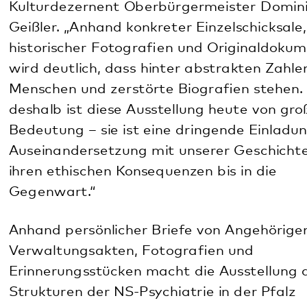
Verwaltungsakten, Fotografien und
Erinnerungsstücken macht die Ausstellung die
Strukturen der NS-Psychiatrie in der Pfalz
nachvollziehbar. Sie gibt den Opfern ihre Stimme
zurück und ermöglicht einen ebenso emotionalen
wie informativen Zugang zu einem lange
verdrängten Kapitel regionaler Geschichte.
Zugleich regt sie zur Reflexion über
Verantwortung, Menschenwürde und ethische
Fragen in Medizin, Pflege und Gesellschaft an.
Die Vernissage findet am Sonntag, 8. Februar, um 11
Uhr statt. Alle Interessierten sind herzlich
eingeladen.
Im Anschluss ist die Ausstellung
bis einschließlich
Sonntag, 22. März, zu den regulären Öffnungszeiten
des Frank-Loebschen Hauses in der Kaufhausgasse 9