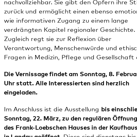
in Landau geöffnet
. Diese sind dienstags bis
donnerstags von 10 bis 12 Uhr und von 14 bis 17
Uhr sowie freitags bis sonntags von 11 bis 13 Uhr.
Montags und an Feiertagen bleibt die Einrichtung
geschlossen.
Der Eintritt ist frei.
Gut zu wissen:
Die Ausstellung „NS-Psychiatrie in
der Pfalz“ gibt es übrigens gleich dreifach – als
Wanderausstellung zum Ausleihen, als
Dauerausstellung im Alleehaus des Pfalzklinikums
in Klingenmünster (Gebäude 43) und als virtuellen
Rundgang. Die Ausstellung wird vom Ausschuss für
Gedenkarbeit und Geschichte der Psychiatrie des
Pfalzklinikums betreut. Weitere Infos finden sich
online unter
www.ns-psychiatrie-pfalz.de
.