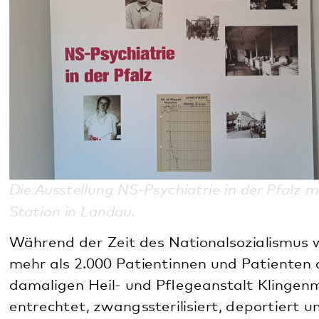
Die Ausstellung NS-Psychiatrie in der Pfalz macht
Station in Landau.
Während der Zeit des Nationalsozialismus wurden
mehr als 2.000 Patientinnen und Patienten der
damaligen Heil- und Pflegeanstalt Klingenmünster
entrechtet, zwangssterilisiert, deportiert und
ermordet. Sie waren Opfer eines
menschenverachtenden Systems, das psychisch
kranke und beeinträchtigte Menschen als
„lebensunwert“ deklarierte. Ihre Schicksale stehen
im Mittelpunkt der Wanderausstellung „NS-
Psychiatrie in der Pfalz“, die vom Pfalzklinikum
Klingenmünster in Zusammenarbeit mit der
Gedenkarbeit vor Ort entwickelt wurde und von
Sonntag, 8. Februar, bis Sonntag, 22. März, im