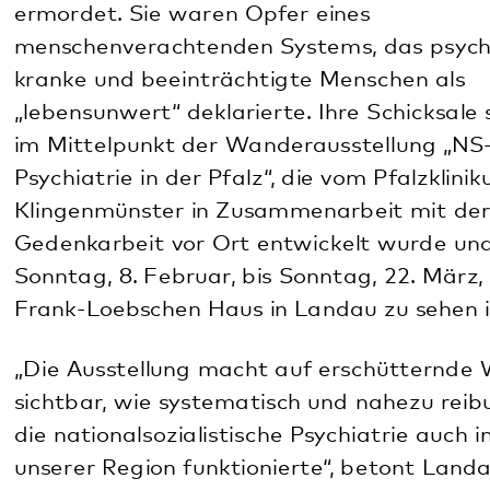
Frank-Loebschen Haus in Landau zu sehen ist.
„Die Ausstellung macht auf erschütternde Weise
sichtbar, wie systematisch und nahezu reibungslos
die nationalsozialistische Psychiatrie auch in
unserer Region funktionierte“, betont Landaus
Kulturdezernent Oberbürgermeister Dominik
Geißler. „Anhand konkreter Einzelschicksale,
historischer Fotografien und Originaldokumente
wird deutlich, dass hinter abstrakten Zahlen reale
Menschen und zerstörte Biografien stehen. Gerade
deshalb ist diese Ausstellung heute von großer
Bedeutung – sie ist eine dringende Einladung zur
Auseinandersetzung mit unserer Geschichte und
ihren ethischen Konsequenzen bis in die
Gegenwart.“
Anhand persönlicher Briefe von Angehörigen,