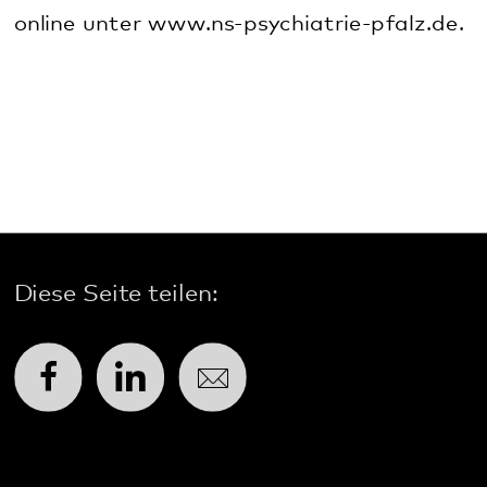
Pfalzklinikum
Weinstraße 100
76889 Klingenmünster
T. 06349 900-0
E.
info
@
pfalzklinikum.de