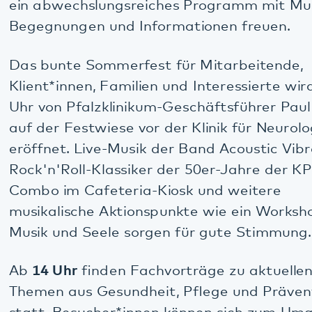
Combo im Cafeteria-Kiosk und weitere
musikalische Aktionspunkte wie ein Workshop zu
Musik und Seele sorgen für gute Stimmung.
Ab
14 Uhr
finden Fachvorträge zu aktuellen
Themen aus Gesundheit, Pflege und Prävention
statt. Besucher*innen können sich zum Umgang
mit ersten Gedächtnisproblemen und
Unterstützung durch Prävent+ sowie zu Resilienz
informieren und erfahren inwieweit sie als
pflegende Angehörige durch die Tagesstätten für
Senioren des Pfalzklinikums entlastet werden
können.
Spielstände, Kinderschminken und zahlreiche
Mitmach-Aktionen sind Highlights für kleine Gäste.
Bei einer Naturrallye können große und kleine
Besucher*innen gemeinsam das Gelände
erkunden.