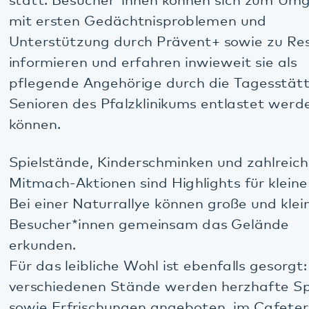
Für das leibliche Wohl ist ebenfalls gesorgt: An
verschiedenen Stände werden herzhafte Speisen
sowie Erfrischungen angeboten, im Cafeteria-Kiosk
gibt es Kaffee und Kuchen.
Alle Interessierten sind herzlich eingeladen. Der
Eintritt ist frei.
Parkmöglichkeiten stehen rund um das
Klinikgelände zur Verfügung.
Diese Seite teilen: