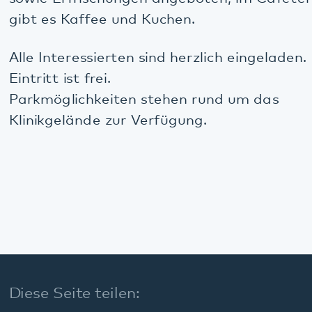
Facebook
LinkedIn
E-Mail
Kommunikation & Marketing
Kontakt
Anfahrt
Pfalzklinikum
Weinstraße 100
76889 Klingenmünster
T. 06349 900-0