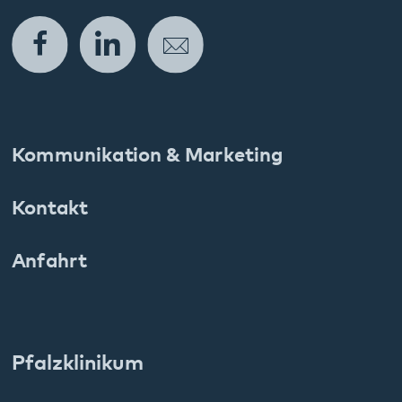
E.
info
@
pfalzklinikum.de