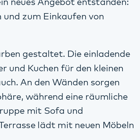
t mit neuen Möbeln
e Getränke, Snacks,
 des täglichen
– Montag bis
gen von 13 bis 17