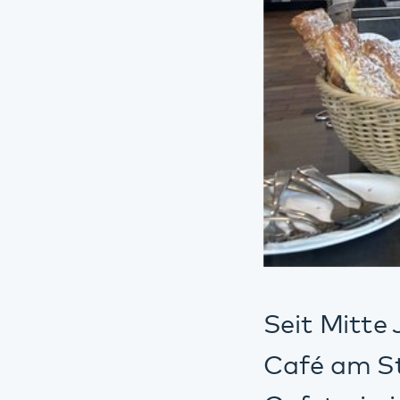
Seit Mitte Juni b
Café am Standort
Cafeteria ist in
ein Treffpunkt z
Kleinigkeiten.
Das Kiosk-Café is
Glastheke hält be
Hunger bereit, K
moderne Tiermoti
Trennung mit Hol