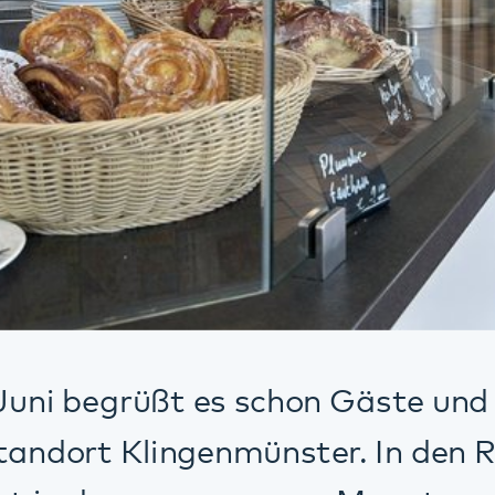
egrüßt es schon Gäste und Kund*innen:
 Klingenmünster. In den Räumen der e
 den vergangenen Monaten ein neues An
um Verweilen, Kaffeetrinken und zum Ei
t in hellen, freundlichen Farben gestalt
legte Brötchen, Obstbecher und Kuchen
affeespezialitäten gibt es auch. An de
ve für eine frische Atmosphäre, währen
zelementen und eine Sitzgruppe mit So