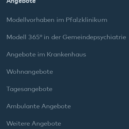
FAQ Maßregelvollzug
Stichworte A–Z