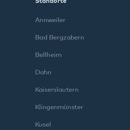
Pirmasens
Rockenhausen
Rodalben
Speyer
Wörth