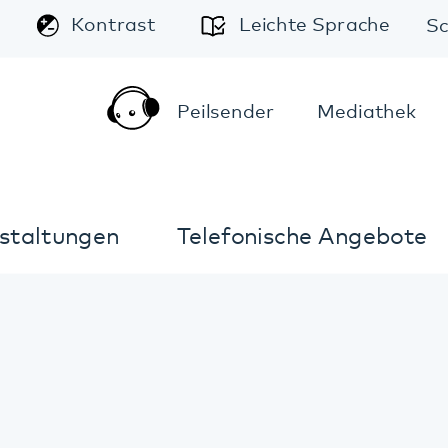
A
Leichte Sprache
Schriftgröße:
A
A
Peilsender
Mediathek
Kontakt
Anfahrt
Telefonische Angebote
Im Notfall