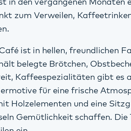
mütlichkeit schaffen. Die Terrasse läd
.
ngebot gibt es im Kiosk-Café gekühlt
n und eine Auswahl von Nonfood-Artikeln
sk-Cafés freut sich über Ihren Besuch 
bis 17 Uhr, an Wochenenden und Feierta