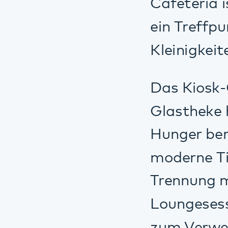
Loungesesseln Ge
zum Verweilen ein
Neben dem Café-A
Eis, Zeitschrifte
Bedarfs.
Das Team des Kio
Freitag von 8.30 
Uhr.