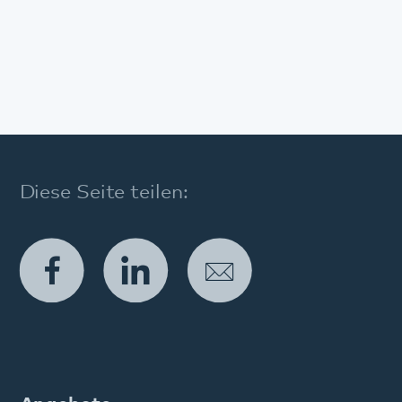
Modell 365° in der Gemeindepsychiatrie
Angebote im Krankenhaus
Wohnangebote
Tagesangebote
Ambulante Angebote
Weitere Angebote
Diagnostik und Therapie
Entlassmanagement
Beschwerdemanagement