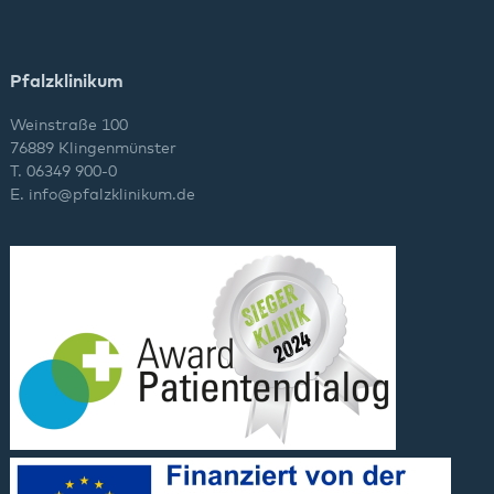
Pfalzklinikum
Weinstraße 100
76889 Klingenmünster
T. 06349 900-0
E.
info
@
pfalzklinikum.de