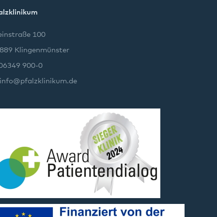
alzklinikum
instraße 100
889 Klingenmünster
 06349 900-0
info
@
pfalzklinikum.de