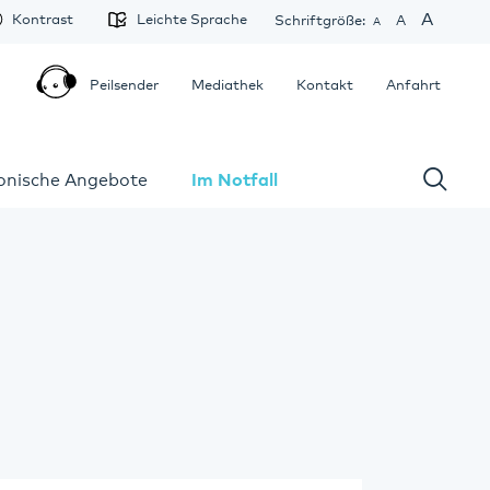
A
Kontrast
Leichte Sprache
Schriftgröße:
A
A
Peilsender
Mediathek
Kontakt
Anfahrt
fonische Angebote
Im Notfall