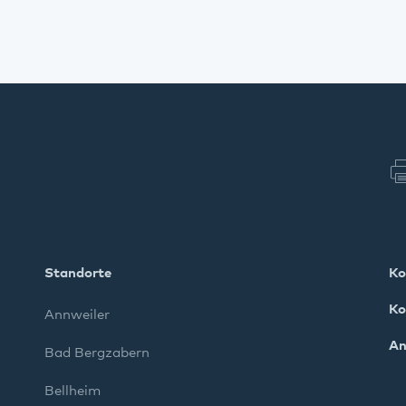
Standorte
Ko
Ko
Annweiler
An
Bad Bergzabern
Bellheim