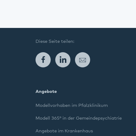
Diese Seite teilen:
Facebook
LinkedIn
E-Mail
Angebote
Modellvorhaben im Pfalzklinikum
Modell 365° in der Gemeindepsychiatrie
Angebote im Krankenhaus