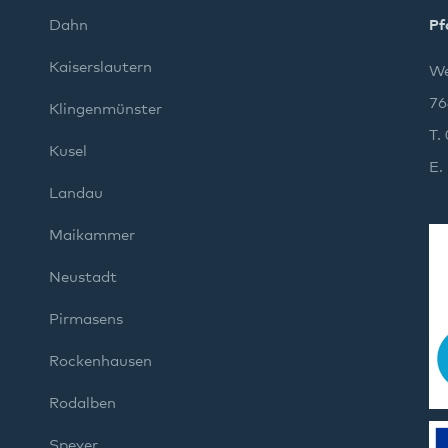
Dahn
Pf
Kaiserslautern
We
76
Klingenmünster
T.
Kusel
E.
Landau
Maikammer
Neustadt
Pirmasens
Rockenhausen
Rodalben
Speyer