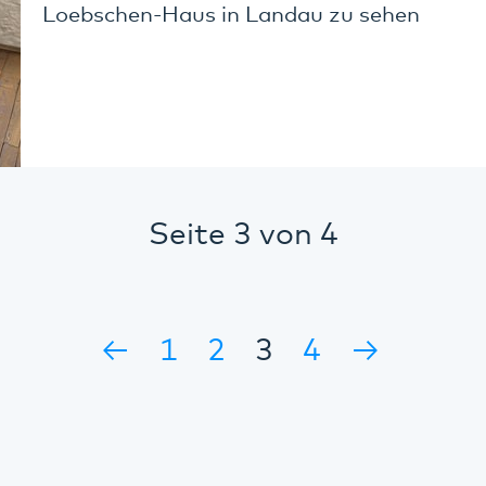
Loebschen-Haus in Landau zu sehen
Seite 3 von 4
←
1
2
3
4
→