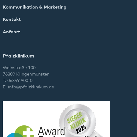
Kommunikation & Marketing
Kontakt
Anfahrt
Pfalzklinikum
Weinstraße 100
76889 Klingenmünster
T. 06349 900-0
E.
info
@
pfalzklinikum.de